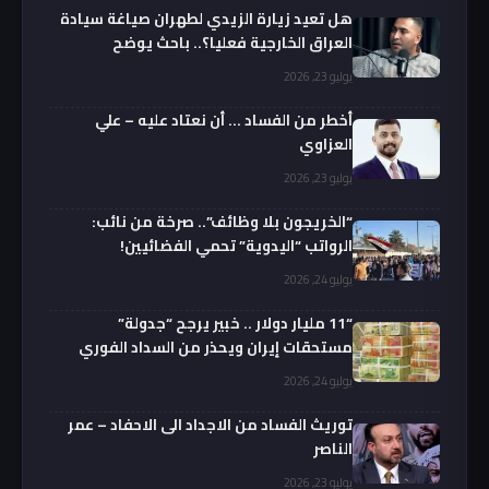
هل تعيد زيارة الزيدي لطهران صياغة سيادة
العراق الخارجية فعليا؟.. باحث يوضح
يوليو 23, 2026
أخطر من الفساد … أن نعتاد عليه – علي
العزاوي
يوليو 23, 2026
“الخريجون بلا وظائف”.. صرخة من نائب:
الرواتب “اليدوية” تحمي الفضائيين!
يوليو 24, 2026
“11 مليار دولار .. خبير يرجح “جدولة”
مستحقات إيران ويحذر من السداد الفوري
يوليو 24, 2026
توريث الفساد من الاجداد الى الاحفاد – عمر
الناصر
يوليو 23, 2026