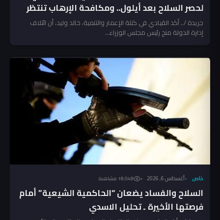
لحصر السلاح بعد أيلول.. ومكافحة الإرهاب تنتظر
المخالفين!
جريدة /.. أكد القيادي في كتلة الإعمار والتنمية، خالد وليد، أن ائتلاف
إدارة الدولة منح رئيس مجلس الوزراء...
خاص
أغسطس 6, 2026
18٬048 مشاهدة
السلاح والفساد يضعان “الحاكمية الشيعية” أمام
فرصتها الأخيرة ـ تحليل الاسدي