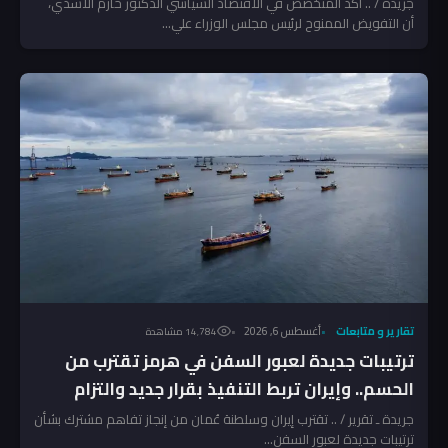
جريدة / .. أكد المتخصص في الاقتصاد السياسي الدكتور حازم الأسدي،
أن التفويض الممنوح لرئيس مجلس الوزراء علي...
تقارير و متابعات
أغسطس 6, 2026
14٬784 مشاهدة
ترتيبات جديدة لعبور السفن في هرمز تقترب من
الحسم.. وإيران تربط التنفيذ بقرار جديد والتزام
أميركي
جريدة ـ تقرير / .. تقترب إيران وسلطنة عُمان من إنجاز تفاهم مشترك بشأن
ترتيبات جديدة لعبور السفن...