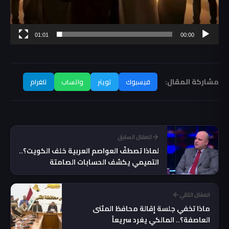
01:01
00:00
مشاركة المقال:
فيسبوك
تويتر
واتساب
تلغرام
المقال السابق
لماذا تصطفّ العواصم العربية خلف الكويت؟..
التميمي يكشف الحسابات الصامتة
المقال التالي
ماذا تخفي جلسة إقالة محافظ المثنى
العاصفة؟.. المالكي يغرد سريعاً