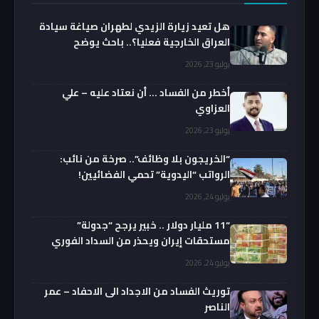
هل تعيد زيارة الزيدي لطهران صياغة سيادة
العراق الخارجية فعليا؟.. باحث يوضح
يوليو 23, 2026
أخطر من الفساد … أن نعتاد عليه – علي
العزاوي
يوليو 23, 2026
“الخريجون بلا وظائف”.. صرخة من نائب:
الرواتب “اليدوية” تحمي الفضائيين!
يوليو 24, 2026
“11 مليار دولار .. خبير يرجح “جدولة”
مستحقات إيران ويحذر من السداد الفوري
يوليو 24, 2026
توريث الفساد من الاجداد الى الاحفاد – عمر
الناصر