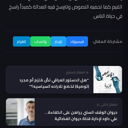
القيم كما تحميه النصوص وتترسخ فيه العدالة كمبدأ راسخ
في حياة الناس
مشاركة المقال:
فيسبوك
تويتر
واتساب
تلغرام
المقال السابق
"هل الدستور العراقي نصٌّ مُلزم أم مجرد
(توصية) تخضع للاراده السياسيه؟"
المقال التالي
ديوان الوقف السني يراهن على الكفاءة…
علي داود لإدارة قناة ديوان الفضائية