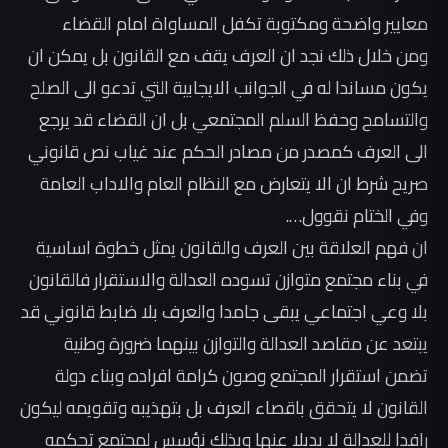
معايير واضحة ومكتوبة تكفل المساواة امام القضاء
ومن خلال ذلك نجد ان العرف يقف مع القانون بل يمكن ان
يكون مساندا له في الجوانب الايجابية التي تدعو الى الصلح
والتسامح وحفظ السلم المجتمعي بل ان القضاء قد يرجع
الى العرف كمصدر من مصادر الحكم عند غياب نص قانوني
صريح شرط ان الا يتعارض مع النظام العام والاداب العامة
وفي الختام نقوول….
ان فهم العلاقة بين العرف والقانون يمثل خطوة اساسية
في بناء مجتمع متوازن تسوده العدالة والاستقرار فالقانون
بلا وعي اجتماعي يبقى جامدا والعرف بلا ضابط قانوني قد
يبتعد عن مقاصد العدالة والتوازن بينهما ضرورة وطنية
تضمن استقرار المجتمع وصون كرامة افراده وبناء دولة
القانون لا يتحقق باقصاء العرف بل بتهذيبه وتقويمه ليكون
رافدا للعدالة لا بديلا عنها وبذلك نؤسس لمجتمع تحكمه