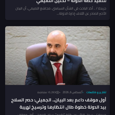
لتنفيذ خطة الدولة – تحليل التميمي
جريدة / .. أكد الباحث في الشأن السياسي، مجاشع التميمي، أن البيان
الأخير الصادر عن ائتلاف إدارة الدولة...
تقارير و متابعات
أغسطس 6, 2026
15٬293 مشاهدة
أول موقف داعم بعد البيان.. الجميلي: حصر السلاح
بيد الدولة خطوة طال انتظارها وترسيخ لهيبة
القانون
جريدة / .. سجل النائب عن كتلة “تقدم”، سنان الجميلي، أول موقف