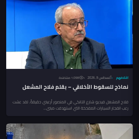
اقلامهم
أغسطس 9, 2026
1٬098 مشاهدة
نماذج للسقوط الأخلاقي – بقلم فلاح المشعل
فلاح المشعل فيديو شارع التانكي في المنصور أرعبني حقيقةً. لقد عشت
رعب انفجار السيارات المفخخة التي استهدفت مبنى...