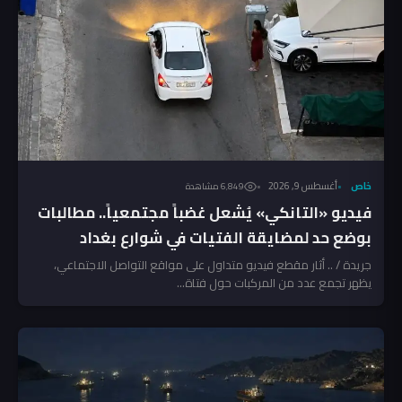
خاص
أغسطس 9, 2026
6٬849 مشاهدة
فيديو «التانكي» يُشعل غضباً مجتمعياً.. مطالبات
بوضع حد لمضايقة الفتيات في شوارع بغداد
جريدة / .. أثار مقطع فيديو متداول على مواقع التواصل الاجتماعي،
يظهر تجمع عدد من المركبات حول فتاة...