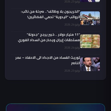
يوليو 23, 2026
“الخريجون بلا وظائف”.. صرخة من نائب:
الرواتب “اليدوية” تحمي الفضائيين!
يوليو 24, 2026
“11 مليار دولار .. خبير يرجح “جدولة”
مستحقات إيران ويحذر من السداد الفوري
يوليو 24, 2026
توريث الفساد من الاجداد الى الاحفاد – عمر
الناصر
يوليو 23, 2026