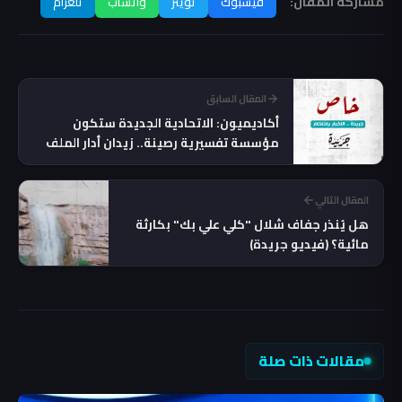
مشاركة المقال:
فيسبوك
تويتر
واتساب
تلغرام
المقال السابق
أكاديميون: الاتحادية الجديدة ستكون
مؤسسة تفسيرية رصينة.. زيدان أدار الملف
بحكمة وحياد
المقال التالي
هل يُنذر جفاف شلال "كلي علي بك" بكارثة
مائية؟ (فيديو جريدة)
مقالات ذات صلة