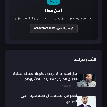
جريدة
أعلن معنا
مساحة إعلانية مميزة تضمن وصول خدماتك لملايين القراء في العراق.
تواصل للإعلان: 009647700526853
الأكثر قراءة
هل تعيد زيارة الزيدي لطهران صياغة سيادة
العراق الخارجية فعليا؟.. باحث يوضح
يوليو 23, 2026
أخطر من الفساد … أن نعتاد عليه – علي
العزاوي