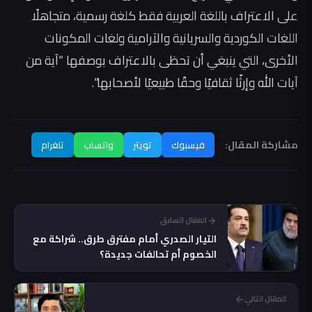
على الاعتراف باللغة العربية فقط كلغة رسمية، متجاهلًا
اللغات الكوردية والسريانية والآرامية ولغات المكونات
الأخرى، التي ينبغي أن تحظى بالاعتراف بوصفها “آية من
آيات الله وإرثًا ثقافيًا وحقًا طبيعيًا لأصحابها”.
مشاركة المقال:
فيسبوك
تويتر
واتساب
تلغرام
المقال السابق
التيار الصدري أمام مفترق طرق.. شراكة مع
الخصوم أم تحالفات جديدة؟
المقال التالي