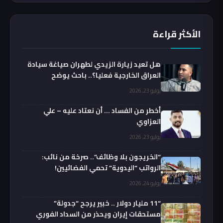
الأكثر قراءة
هل تعيد زيارة الزيدي لطهران صياغة سيادة
العراق الخارجية فعليا؟.. باحث يوضح
يوليو 23, 2026
أخطر من الفساد … أن نعتاد عليه – علي
العزاوي
يوليو 23, 2026
“الخريجون بلا وظائف”.. صرخة من نائب:
الرواتب “اليدوية” تحمي الفضائيين!
يوليو 24, 2026
“11 مليار دولار .. خبير يرجح “جدولة”
مستحقات إيران ويحذر من السداد الفوري