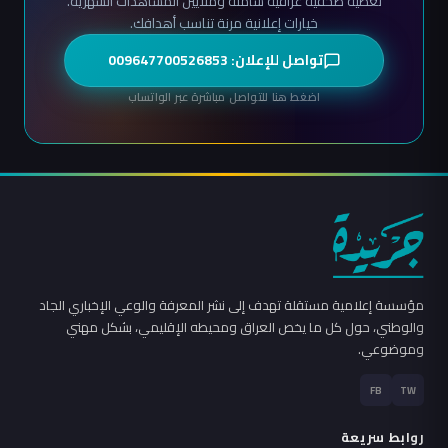
تغطية صحفية عراقية شاملة وملايين المشاهدات الشهرية.
خيارات إعلانية مرنة تناسب أهدافك.
تواصل للإعلان: 009647700526853
اضغط هنا للتواصل مباشرة عبر الواتساب
مؤسسة إعلامية مستقلة تهدف إلى نشر المعرفة والوعي الإخباري الجاد
والوطني، حول كل ما يخص العراق ومحيطه الإقليمي، بشكل مهني
وموضوعي.
FB
TW
روابط سريعة