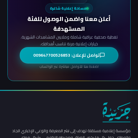
مساحة إعلانية شاغرة
أعلن معنا واضمن الوصول للفئة
المستهدفة
تغطية صحفية عراقية شاملة وملايين المشاهدات الشهرية.
خيارات إعلانية مرنة تناسب أهدافك.
تواصل للإعلان: 009647700526853
اضغط هنا للتواصل مباشرة عبر الواتساب
مؤسسة إعلامية مستقلة تهدف إلى نشر المعرفة والوعي الإخباري الجاد
والوطني، حول كل ما يخص العراق ومحيطه الإقليمي، بشكل مهني