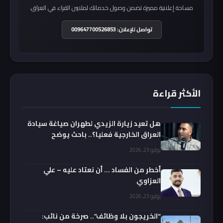
مساحة إعلانية مميزة تضمن وصول خدماتك لملايين القراء في العراق.
تواصل للإعلان: 009647700526853
الأكثر قراءة
هل تعيد زيارة الزيدي لطهران صياغة سيادة
العراق الخارجية فعليا؟.. باحث يوضح
يوليو 23, 2026
أخطر من الفساد … أن نعتاد عليه – علي
العزاوي
يوليو 23, 2026
“الخريجون بلا وظائف”.. صرخة من نائب: