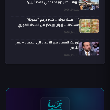
الرواتب “اليدوية” تحمي الفضائيين!
يوليو 24, 2026
“11 مليار دولار .. خبير يرجح “جدولة”
مستحقات إيران ويحذر من السداد الفوري
يوليو 24, 2026
توريث الفساد من الاجداد الى الاحفاد – عمر
الناصر
يوليو 23, 2026