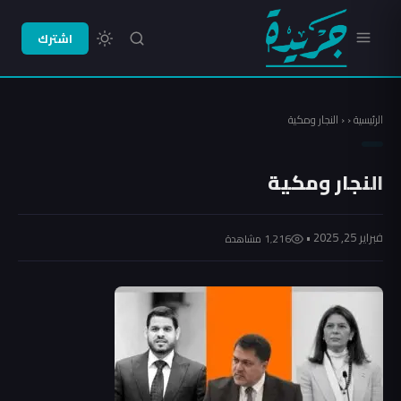
اشترك
الرئيسية
‹
‹
النجار ومكية
النجار ومكية
فبراير 25, 2025 •
1٬216 مشاهدة