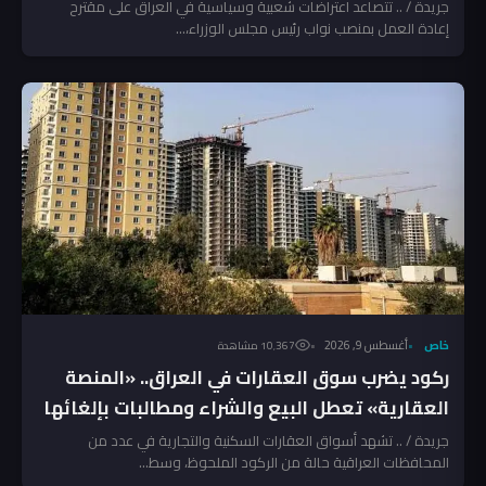
جريدة / .. تتصاعد اعتراضات شعبية وسياسية في العراق على مقترح
إعادة العمل بمنصب نواب رئيس مجلس الوزراء،...
خاص
أغسطس 9, 2026
10٬367 مشاهدة
ركود يضرب سوق العقارات في العراق.. «المنصة
العقارية» تعطل البيع والشراء ومطالبات بإلغائها
جريدة / .. تشهد أسواق العقارات السكنية والتجارية في عدد من
المحافظات العراقية حالة من الركود الملحوظ، وسط...