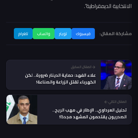
الانتخابية الديمقراطية”.
مشاركة المقال:
فيسبوك
تويتر
واتساب
تلغرام
المقال السابق
علاء الفهد: حماية الدينار ضرورة.. لكن
الكهرباء تقتل الزراعة والصناعة!
المقال التالي
تحليل العرداوي.. الإطار في مهب الريح..
الصدريون يقتحمون المشهد مجددًا!