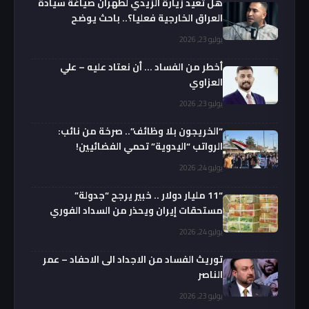
هل تعيد زيارة الزيدي لطهران صياغة سيادة
العراق الخارجية فعليا؟.. باحث يوضح
يوليو 23, 2026
أخطر من الفساد … أن نعتاد عليه – علي
العزاوي
يوليو 23, 2026
“الخريجون بلا وظائف”.. صرخة من نائب:
الرواتب “اليدوية” تحمي الفضائيين!
يوليو 24, 2026
“11 مليار دولار .. خبير يرجح “جدولة”
مستحقات إيران ويحذر من السداد الفوري
يوليو 24, 2026
توريث الفساد من الاجداد الى الاحفاد – عمر
الناصر
يوليو 23, 2026