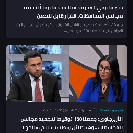
خبير قانوني لـ«جريدة»: لا سند قانونياً لتجميد
مجالس المحافظات..القرار قابل للطعن
جريدة /.. أكد المتخصص في الشأن القانوني وائل منذر أن مجلس النواب
العراقي لا يملك صلاحية تجميد عمل...
تقارير و متابعات
أغسطس 10, 2026
2٬460 مشاهدة
الأزيرجاوي: جمعنا 160 توقيعاً لتجميد مجالس
المحافظات.. و4 فصائل رفضت تسليم سلاحها