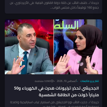
جريدة /.. كشف النائب عن كتلة دولة القانون النيابية علي الأزيرجاوي، عن
جمع 160 توقيعاً داخل مجلس النواب...
تقارير و متابعات
أغسطس 10, 2026
3٬090 مشاهدة
الجحيشي تحذر: ترليونات هدرت في الكهرباء و50
ملياراً حُولت من الطاقة الشمسية
جريدة /.. حذرت النائب نورا الجحيشي من استمرار غياب استراتيجية واضحة
لمعالجة أزمة الكهرباء في العراق، كاشفة عن...