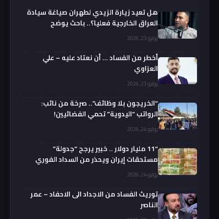
هل تعيد زيارة الزيدي لطهران صياغة سيادة
العراق الخارجية فعليا؟.. باحث يوضح
يوليو 23, 2026
أخطر من الفساد … أن نعتاد عليه – علي
العزاوي
يوليو 23, 2026
“الخريجون بلا وظائف”.. صرخة من نائب:
الرواتب “اليدوية” تحمي الفضائيين!
يوليو 24, 2026
“11 مليار دولار .. خبير يرجح “جدولة”
مستحقات إيران ويحذر من السداد الفوري
يوليو 24, 2026
توريث الفساد من الاجداد الى الاحفاد – عمر
الناصر