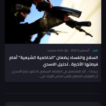
خاص
أغسطس 6, 2026
30٬961 مشاهدة
السلاح والفساد يضعان “الحاكمية الشيعية” أمام
فرصتها الأخيرة ـ تحليل الاسدي
جريدة / .. أكد المتخصص في الاقتصاد السياسي الدكتور حازم الأسدي،
أن التفويض الممنوح لرئيس مجلس الوزراء علي...
مساحة إعلانية