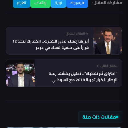
مشاركة المقال:
فيسبوك
تويتر
واتساب
تلغرام
المقال السابق
أبرزها إعفاء مدير الكمرك.. الكمارك تتخذ 12
قراراً على خلفية فساد في عرعر
المقال التالي
"اختراق ثم تفكيك".. تحليل يكشف رغبة
الإطار بتكرار تجربة 2018 مع السوداني
مقالات ذات صلة