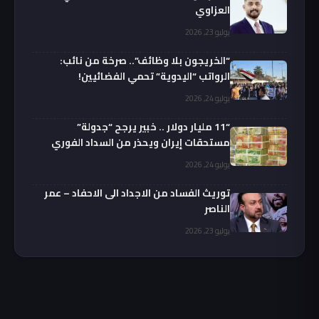
العزاوي
يوليو 23, 2026
“الخريجون بلا وظائف”.. صرخة من نائب:
الرواتب “اليدوية” تحمي الفضائيين!
يوليو 24, 2026
“11 مليار دولار .. خبير يرجح “جدولة”
مستحقات إيران ويحذر من السداد الفوري
يوليو 24, 2026
توريث الفساد من الاجداد الى الاحفاد – عمر
الناصر
يوليو 23, 2026