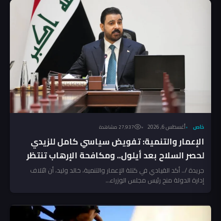
خاص
أغسطس 6, 2026
27٬937 مشاهدة
الإعمار والتنمية: تفويض سياسي كامل للزيدي
لحصر السلاح بعد أيلول.. ومكافحة الإرهاب تنتظر
المخالفين!
جريدة /.. أكد القيادي في كتلة الإعمار والتنمية، خالد وليد، أن ائتلاف
إدارة الدولة منح رئيس مجلس الوزراء...