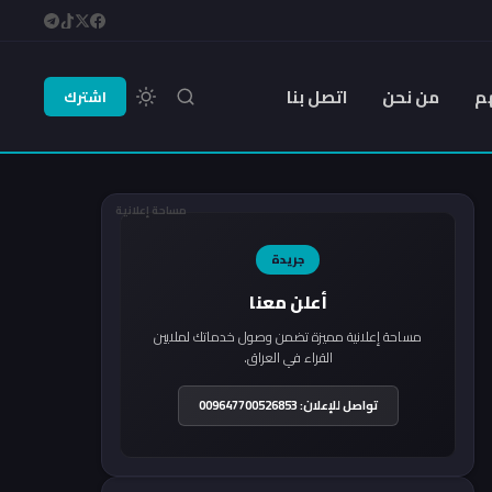
م
من نحن
اتصل بنا
اشترك
مساحة إعلانية
جريدة
أعلن معنا
مساحة إعلانية مميزة تضمن وصول خدماتك لملايين
القراء في العراق.
تواصل للإعلان: 009647700526853