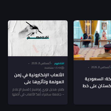
اقلامهم
أغسطس 8, 2026
أغسطس 8, 2026
1٬510 مشاهدة
الألعاب الإلكترونية في زمن
كة: السعودية
العولمة وتأثيرها على
اكستان على خط
السلوك العدواني لدى
بقلم: هديل نوري إبراهيم | قسم الإعلام
شترك.. ماذا عن
– جامعة سامراء ​تُعدّ الألعاب في أصلها
الأطفال
نشاطًا ذهنيًا وبدنيًا يمارسه...