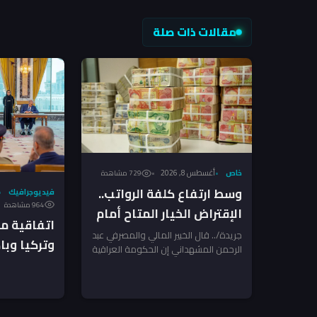
مقالات ذات صلة
خاص
أغسطس 8, 2026
729 مشاهدة
وسط ارتفاع كلفة الرواتب..
فيديوجرافيك
964 مشاهدة
الإقتراض الخيار المتاح أمام
اتفاقية م
الحكومة العراقية – خبير
جريدة/.. قال الخبير المالي والمصرفي عبد
وتركيا وب
الرحمن المشهداني إن الحكومة العراقية
الدفاع الم
لم يعد أمامها سوى اللجوء إلى
الاقتراض...
العراق؟