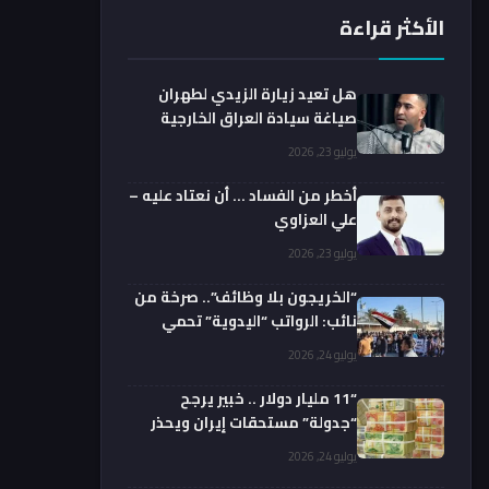
الأكثر قراءة
هل تعيد زيارة الزيدي لطهران
صياغة سيادة العراق الخارجية
فعليا؟.. باحث يوضح
يوليو 23, 2026
أخطر من الفساد … أن نعتاد عليه –
علي العزاوي
يوليو 23, 2026
“الخريجون بلا وظائف”.. صرخة من
نائب: الرواتب “اليدوية” تحمي
الفضائيين!
يوليو 24, 2026
“11 مليار دولار .. خبير يرجح
“جدولة” مستحقات إيران ويحذر
من السداد الفوري
يوليو 24, 2026