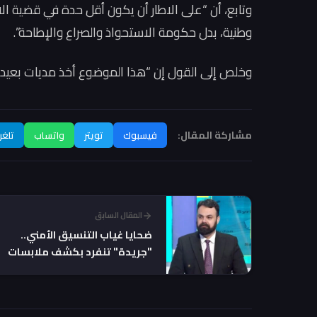
وتابع، أن “على الاطار أن يكون أقل حدة في قضية 
وطنية، بدل حكومة الاستحواذ والصراع والإطاحة”.
وخلص إلى القول إن “هذا الموضوع أخذ مديات بعيدة
مشاركة المقال:
فيسبوك
تويتر
واتساب
تلغر
المقال السابق
ضحايا غياب التنسيق الأمني..
"جريدة" تنفرد بكشف ملابسات
اشتباكات مدينة الصدر