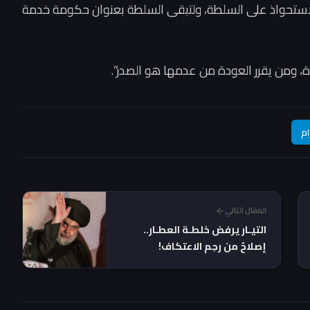
الاستحواذ على السلطة، ولتبقى السلطة بعنوان حكومة خدمة
، ومن يقرر العودة من عدمها هو الصدر”.
ام
المقال التالي
التيـار يرفض خلطـة العطـار..
إصلاحٌ من رحِم الاعتكاف!