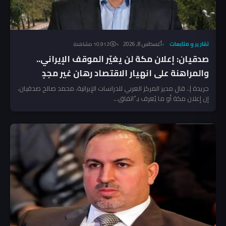
تقارير و متابعات
أغسطس 8, 2026
10٬912 مشاهدة
صدقيان: إعلان مكة لن يغيّر الموقف الإيراني..
والمراهنة على انهيار الاقتصاد رهان غير مجدٍ
جريدة |.. قال مدير المركز العربي للدراسات الإيرانية، محمد صالح صدقيان،
إن إعلان مكة أو ما يُعرف بـ”اتفاق...