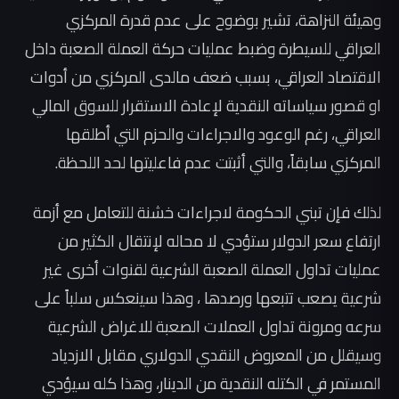
وهيئة النزاهة، تشير بوضوح على عدم قدرة المركزي
العراقي للسيطرة وضبط عمليات حركة العملة الصعبة داخل
الاقتصاد العراقي، بسبب ضعف مالدى المركزي من أدوات
او قصور سياساته النقدية لإعادة الاستقرار للسوق المالي
العراقي، رغم الوعود والاجراءات والحزم التي أطلقها
المركزي سابقاً، والتي أثبتت عدم فاعليتها لحد اللحظة.
لذلك فإن تبني الحكومة لاجراءات خشنة للتعامل مع أزمة
ارتفاع سعر الدولار ستؤدي لا محاله لإنتقال الكثير من
عمليات تداول العملة الصعبة الشرعية لقنوات أخرى غير
شرعية يصعب تتبعها ورصدها ، وهذا سينعكس سلباً على
سرعه ومرونة تداول العملات الصعبة للاغراض الشرعية
وسيقلل من المعروض النقدي الدولاري مقابل الازدياد
المستمر في الكتله النقدية من الدينار، وهذا كله سيؤدي