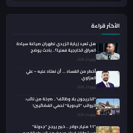
الأكثر قراءة
هل تعيد زيارة الزيدي لطهران صياغة سيادة
العراق الخارجية فعليا؟.. باحث يوضح
يوليو 23, 2026
أخطر من الفساد … أن نعتاد عليه – علي
العزاوي
يوليو 23, 2026
“الخريجون بلا وظائف”.. صرخة من نائب:
الرواتب “اليدوية” تحمي الفضائيين!
يوليو 24, 2026
“11 مليار دولار .. خبير يرجح “جدولة”
مستحقات إيران ويحذر من السداد الفوري