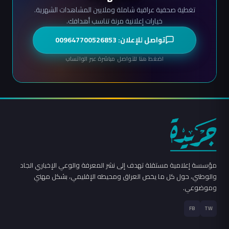
تغطية صحفية عراقية شاملة وملايين المشاهدات الشهرية.
خيارات إعلانية مرنة تناسب أهدافك.
تواصل للإعلان: 009647700526853
اضغط هنا للتواصل مباشرة عبر الواتساب
مؤسسة إعلامية مستقلة تهدف إلى نشر المعرفة والوعي الإخباري الجاد
والوطني، حول كل ما يخص العراق ومحيطه الإقليمي، بشكل مهني
وموضوعي.
FB
TW