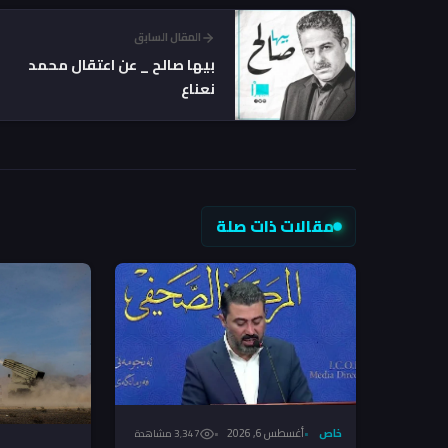
المقال السابق
بيها صالح _ عن اعتقال محمد
نعناع
مقالات ذات صلة
خاص
أغسطس 6, 2026
3٬347 مشاهدة