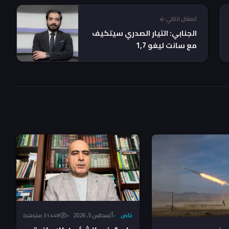
المقال التالي
الجنابي: التيار الصدري سيتكيف
مع سانت ليغو 1,7
خاص
أغسطس 5, 2026
31٬448 مشاهدة