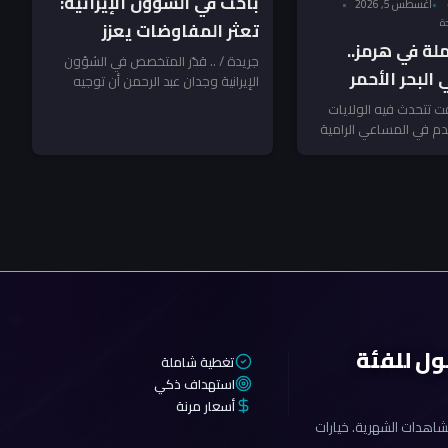
باحث في الشؤون الإيرانية:
أغسطس 5, 2026
تعثر المفاوضات يعزز
ة في هرمز..
احتمالات ضربة أميركية
جريدة / .. قدّر المتخصص في الشؤون
البحر الأحمر
الإيرانية وجدان عبد الرحمن أن توجيه
لإيران
ضربة عسكرية أميركية لإيران بات...
لملاحة الإقليمي!
ت تتحدث فيه الولايات
دم في المساعي الرامية
 في منطقة...
ول للفئة
تغطية شاملة
استهداف ذكي
أسعار مرنة
اهدات الشهرية. خيارات