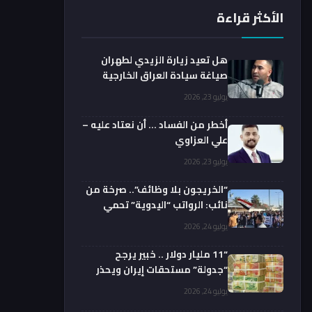
الأكثر قراءة
هل تعيد زيارة الزيدي لطهران
صياغة سيادة العراق الخارجية
فعليا؟.. باحث يوضح
يوليو 23, 2026
أخطر من الفساد … أن نعتاد عليه –
علي العزاوي
يوليو 23, 2026
“الخريجون بلا وظائف”.. صرخة من
نائب: الرواتب “اليدوية” تحمي
الفضائيين!
يوليو 24, 2026
“11 مليار دولار .. خبير يرجح
“جدولة” مستحقات إيران ويحذر
من السداد الفوري
يوليو 24, 2026