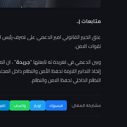
متابعات |..
علق الخبير القانوني امير الدعمي على تصرف رئيس الب
لقوات الامن.
وبين الدعمي في تغريدة له تابعتها “
جريدة
إتخاذ التدابير اللازمة لحفظ الأمن والنظام داخل الم
النظام الداخلي لحفظ الامن والنظام.
مشاركة المقال:
فيسبوك
تويتر
واتساب
تلغر