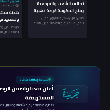
تقارير و متابعات
تحالف الشعب والمرجعية
39٬240 مشاهدة
يمنح الحكومة فرصة ذهبية
هدنة محتمل
لضرب الفساد – النائب
خاص| هل يستطيع العراق تحويل
وتصعيد في 
التحديات المالية والاقتصادية إلى نقطة
الشرماني لـ”جريدة”
يهدد أمن ا
جريدة .. في وق
انطلاق نحو إصلاح شامل؟ سؤال يفرض
المتحدة عن تق
نفسه مع...
إلى خفض التوتر
مساحة إعلانية شاغرة
أعلن معنا واضمن الوص
المستهدفة
تغطية صحفية عراقية شاملة وملايين المش