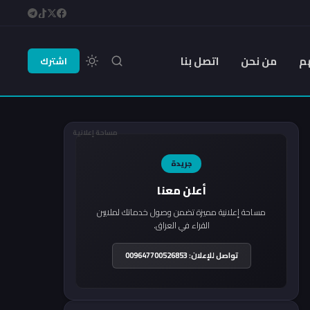
م
من نحن
اتصل بنا
اشترك
مساحة إعلانية
جريدة
أعلن معنا
مساحة إعلانية مميزة تضمن وصول خدماتك لملايين
القراء في العراق.
تواصل للإعلان: 009647700526853