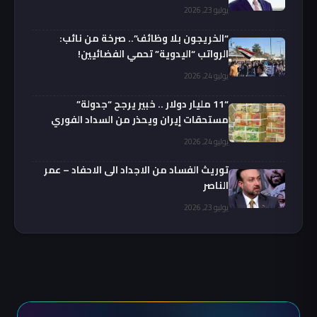
يوليو 23, 2026
“الخريجون بلا وظائف”.. صرخة من نائب:
الرواتب “اليدوية” تحمي الفضائيين!
يوليو 24, 2026
“11 مليار دولار .. خبير يرجح “جدولة”
مستحقات إيران ويحذر من السداد الفوري
يوليو 24, 2026
توريث الفساد من الاجداد الى الاحفاد – عمر
الناصر
يوليو 23, 2026