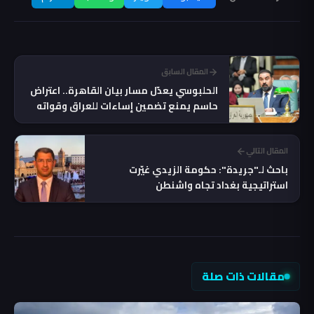
المقال السابق
الحلبوسي يعدّل مسار بيان القاهرة.. اعتراض
حاسم يمنع تضمين إساءات للعراق وقواته
الأمنية!
المقال التالي
باحث لـ"جريدة": حكومة الزيدي غيّرت
استراتيجية بغداد تجاه واشنطن
مقالات ذات صلة