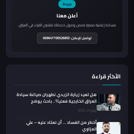
جريدة
أعلن معنا
مساحة إعلانية مميزة تضمن وصول خدماتك لملايين القراء في العراق.
تواصل للإعلان: 009647700526853
الأكثر قراءة
هل تعيد زيارة الزيدي لطهران صياغة سيادة
العراق الخارجية فعليا؟.. باحث يوضح
يوليو 23, 2026
أخطر من الفساد … أن نعتاد عليه – علي
العزاوي