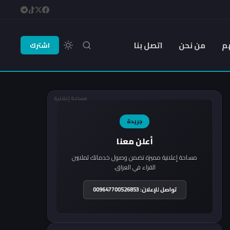
م
من نحن
اتصل بنا
اشترك
مساحة إعلانية
جريدة
أعلن معنا
مساحة إعلانية مميزة تضمن وصول خدماتك لملايين
القراء في العراق.
تواصل للإعلان: 009647700526853