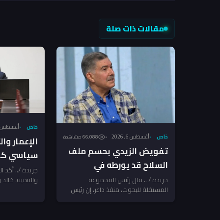
مقالات ذات صلة
خاص
أغسطس 6, 026
خاص
أغسطس 6, 2026
66٬088 مشاهدة
الإعمار وا
تفويض الزيدي بحسم ملف
سياسي كام
السلاح قد يورطه في
السلاح بعد
جريدة /.. أكد ا
مواجهة مع الفصائل
جريدة / .. قال رئيس المجموعة
والتنمية، خالد و
الإرهاب تن
المستقلة للبحوث، منقذ داغر، إن رئيس
الدولة منح رئي
المرتبطة بإيران ـ منقذ داغر
مجلس الوزراء والقائد العام للقوات
المسلحة...