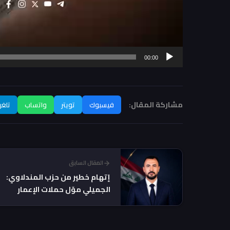
00:00
مشاركة المقال:
فيسبوك
تويتر
واتساب
تلغر
المقال السابق
إتهام خطير من حزب المندلاوي:
الجميلي موّل حملات الإعمار
والتنمية بتوجيه من السوداني!