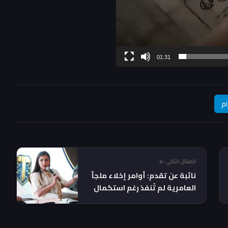
01:31
ام
المقال التالي
نائبة عن تقدم: أوامر إخلاء ملجأ
العامرية لم تُنفذ رغم استكمال
الإجراءات القانونية!