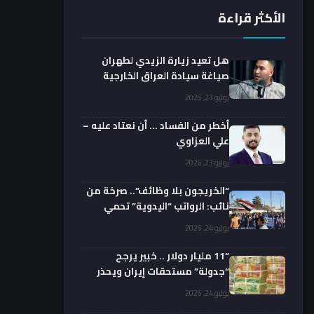
الأكثر قراءة
هل تعيد زيارة الزيدي لطهران
صياغة سيادة العراق الخارجية
فعليا؟.. باحث يوضح
يوليو 23, 2026
أخطر من الفساد … أن نعتاد عليه –
علي العزاوي
يوليو 23, 2026
“الخريجون بلا وظائف”.. صرخة من
نائب: الرواتب “اليدوية” تحمي
الفضائيين!
يوليو 24, 2026
“11 مليار دولار .. خبير يرجح
“جدولة” مستحقات إيران ويحذر
من السداد الفوري
يوليو 24, 2026