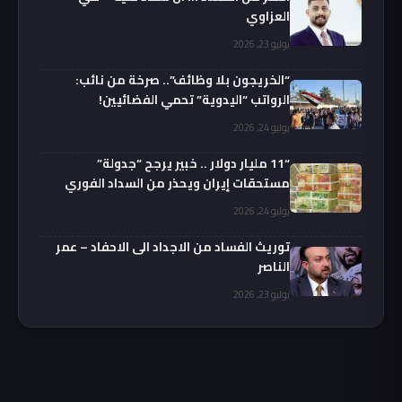
العزاوي
يوليو 23, 2026
“الخريجون بلا وظائف”.. صرخة من نائب:
الرواتب “اليدوية” تحمي الفضائيين!
يوليو 24, 2026
“11 مليار دولار .. خبير يرجح “جدولة”
مستحقات إيران ويحذر من السداد الفوري
يوليو 24, 2026
توريث الفساد من الاجداد الى الاحفاد – عمر
الناصر
يوليو 23, 2026