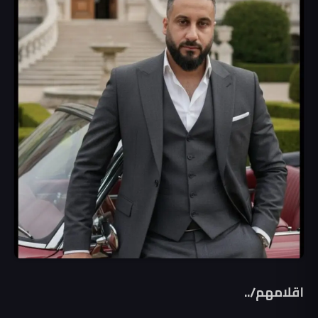
اقلامهم/..