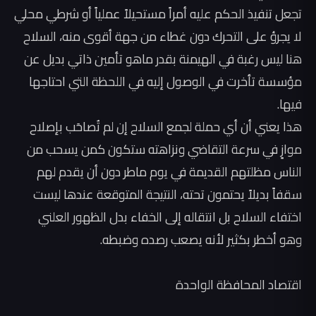
تجعل تنفيذ الحكم عليه أمراً مستحيلاً عملياً أو شرطي محلي
لا يجرؤ على التحرك دون غطاء من جهة أقوى منه، السلاح
هنا ليس رغبة في الهيمنة بقدر ماهو تأمين ذاتي بديل عن
مؤسسة تأخرت في الوصول إليه في اللحظة التي احتاجها
فيها.
‏هذا يعني أن أي حملة لجمع السلاح إن لم تُصاحَب بإصلاح
موازٍ في سرعة التقاضي ونزاهته ستكون كمن يسحب من
الناس مظلتهم القديمة في يوم ماطر دون أن يقدم لهم
سقفاً بديلاً يحتمون تحته، النتيجة المتوقعة عندها ليست
اختفاء السلاح بل انتقاله إلى الخفاء بدل الظهور العلني
وهو أخطر بكثير لأنه يصعب رصده وضبطه.
‏اقتصاد المحافظة الواحدة