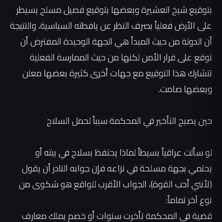
بتوقيع شيخ العشيرة وبعضها بتوقيع فصيل مسلح يسيطر
على الأرض فعلياً بصرف النظر عن يافطته السياسية، والنتيجة
أن الدولة من حيث المبدأ هي الجهة الوحيدة المفترض أن
توقع على قرار الأمن لكنها من حيث الممارسة الفعلية
تتشارك هذا التوقيع مع جهات أخرى كثيرة بعضها معلن
وبعضها صامت.
‏حين يصبح التأخير في المحكمة سبباً لحمل السلاح
‏لو سألت عراقياً بسيطاً لماذا يحتفظ بسلاح في بيته أو
يحتمي بجهة مسلحة في نزاعه فإن جوابه النادر أن يقول
(لأنني أحب القوة)، الجواب الأقرب للواقع هو شكوى من
نوع آخر تماماً:
‏قضية في المحكمة تأخرت سنوات أو خصم يملك معارف