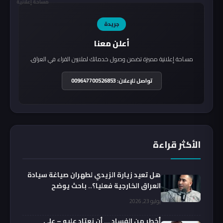
مساحة إعلانية
جريدة
أعلن معنا
مساحة إعلانية مميزة تضمن وصول خدماتك لملايين القراء في العراق.
تواصل للإعلان: 009647700526853
الأكثر قراءة
هل تعيد زيارة الزيدي لطهران صياغة سيادة
العراق الخارجية فعليا؟.. باحث يوضح
يوليو 23, 2026
أخطر من الفساد … أن نعتاد عليه – علي