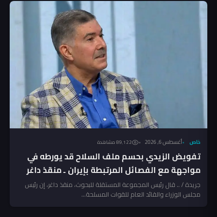
خاص
أغسطس 6, 2026
89٬122 مشاهدة
تفويض الزيدي بحسم ملف السلاح قد يورطه في
مواجهة مع الفصائل المرتبطة بإيران ـ منقذ داغر
جريدة / .. قال رئيس المجموعة المستقلة للبحوث، منقذ داغر، إن رئيس
مجلس الوزراء والقائد العام للقوات المسلحة...