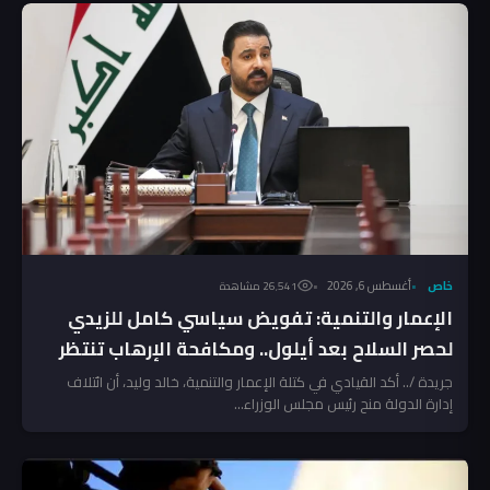
خاص
أغسطس 6, 2026
26٬541 مشاهدة
الإعمار والتنمية: تفويض سياسي كامل للزيدي
لحصر السلاح بعد أيلول.. ومكافحة الإرهاب تنتظر
المخالفين!
جريدة /.. أكد القيادي في كتلة الإعمار والتنمية، خالد وليد، أن ائتلاف
إدارة الدولة منح رئيس مجلس الوزراء...