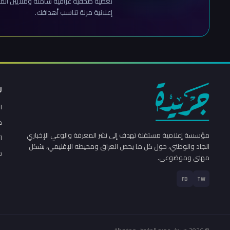
تغطية صحفية عراقية شاملة وملايين المش
إعلانية مرنة تناسب أهدافك.
ر
ا
م
مؤسسة إعلامية مستقلة تهدف إلى نشر المعرفة والوعي الإخباري
ا
الجاد والوطني، حول كل ما يخص العراق ومحيطه الإقليمي، بشكل
س
مهني وموضوعي.
FB
TW