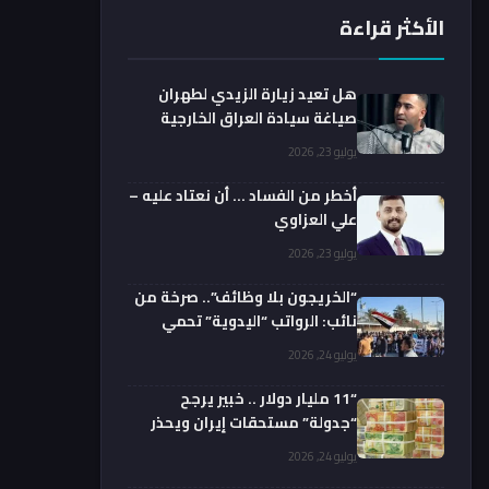
الأكثر قراءة
هل تعيد زيارة الزيدي لطهران
صياغة سيادة العراق الخارجية
فعليا؟.. باحث يوضح
يوليو 23, 2026
أخطر من الفساد … أن نعتاد عليه –
علي العزاوي
يوليو 23, 2026
“الخريجون بلا وظائف”.. صرخة من
نائب: الرواتب “اليدوية” تحمي
الفضائيين!
يوليو 24, 2026
“11 مليار دولار .. خبير يرجح
“جدولة” مستحقات إيران ويحذر
من السداد الفوري
يوليو 24, 2026