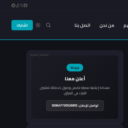
م
من نحن
اتصل بنا
اشترك
مساحة إعلانية
جريدة
أعلن معنا
مساحة إعلانية مميزة تضمن وصول خدماتك لملايين
القراء في العراق.
تواصل للإعلان: 009647700526853