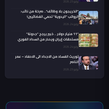
يوليو 23, 2026
“الخريجون بلا وظائف”.. صرخة من نائب:
الرواتب “اليدوية” تحمي الفضائيين!
يوليو 24, 2026
“11 مليار دولار .. خبير يرجح “جدولة”
مستحقات إيران ويحذر من السداد الفوري
يوليو 24, 2026
توريث الفساد من الاجداد الى الاحفاد – عمر
الناصر
يوليو 23, 2026