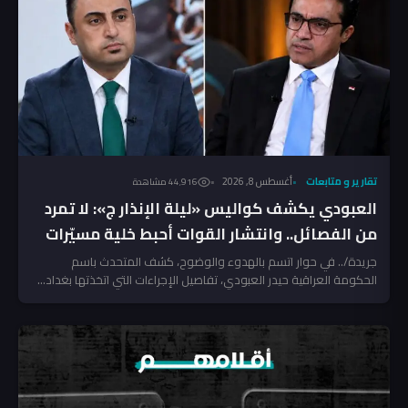
تقارير و متابعات
أغسطس 8, 2026
44٬916 مشاهدة
العبودي يكشف كواليس «ليلة الإنذار ج»: لا تمرد
من الفصائل.. وانتشار القوات أحبط خلية مسيّرات
جريدة/.. في حوار اتسم بالهدوء والوضوح، كشف المتحدث باسم
الحكومة العراقية حيدر العبودي، تفاصيل الإجراءات التي اتخذتها بغداد...