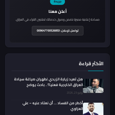
جريدة
أعلن معنا
مساحة إعلانية مميزة تضمن وصول خدماتك لملايين القراء في العراق.
تواصل للإعلان: 009647700526853
الأكثر قراءة
هل تعيد زيارة الزيدي لطهران صياغة سيادة
العراق الخارجية فعليا؟.. باحث يوضح
يوليو 23, 2026
أخطر من الفساد … أن نعتاد عليه – علي
العزاوي