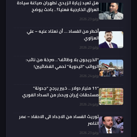
هل تعيد زيارة الزيدي لطهران صياغة سيادة
العراق الخارجية فعليا؟.. باحث يوضح
يوليو 23, 2026
أخطر من الفساد … أن نعتاد عليه – علي
العزاوي
يوليو 23, 2026
“الخريجون بلا وظائف”.. صرخة من نائب:
الرواتب “اليدوية” تحمي الفضائيين!
يوليو 24, 2026
“11 مليار دولار .. خبير يرجح “جدولة”
مستحقات إيران ويحذر من السداد الفوري
يوليو 24, 2026
توريث الفساد من الاجداد الى الاحفاد – عمر
الناصر
يوليو 23, 2026