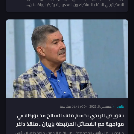
الاستراتيجي للدفاع المشترك بين السعودية وتركيا وباكستان...
خاص
أغسطس 6, 2026
96٬451 مشاهدة
تفويض الزيدي بحسم ملف السلاح قد يورطه في
مواجهة مع الفصائل المرتبطة بإيران ـ منقذ داغر
جريدة / .. قال رئيس المجموعة المستقلة للبحوث، منقذ داغر، إن رئيس