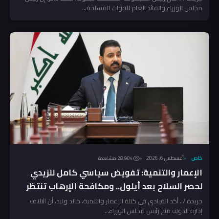
مجلس الوزراء والقائد العام للقوات المسلحة...
خاص
أغسطس 6, 2026
28٬984 مشاهدة
الإعمار والتنمية: تفويض سياسي كامل للزيدي
لحصر السلاح بعد أيلول.. ومكافحة الإرهاب تنتظر
المخالفين!
جريدة /.. أكد القيادي في كتلة الإعمار والتنمية، خالد وليد، أن ائتلاف
إدارة الدولة منح رئيس مجلس الوزراء...