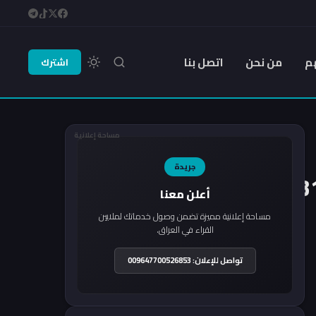
م
من نحن
اتصل بنا
اشترك
مساحة إعلانية
جريدة
أعلن معنا
مساحة إعلانية مميزة تضمن وصول خدماتك لملايين
القراء في العراق.
تواصل للإعلان: 009647700526853