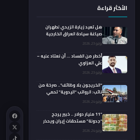
الأكثر قراءة
هل تعيد زيارة الزيدي لطهران
صياغة سيادة العراق الخارجية
فعليا؟.. باحث يوضح
يوليو 23, 2026
أخطر من الفساد … أن نعتاد عليه –
علي العزاوي
يوليو 23, 2026
“الخريجون بلا وظائف”.. صرخة من
نائب: الرواتب “اليدوية” تحمي
الفضائيين!
يوليو 24, 2026
“11 مليار دولار .. خبير يرجح
“جدولة” مستحقات إيران ويحذر
من السداد الفوري
يوليو 24, 2026