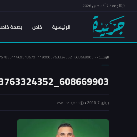
الجمعة 7 أغسطس 2026
الرئيسية
خاص
بصمة خاصة
الرئيسية
‹
‹
608669903_1190003763324352_3175785344469518670_n
608669903_1190003763324352_3175785344469518670_n
يونيو 7, 2026 •
1٬833 مشاهدة