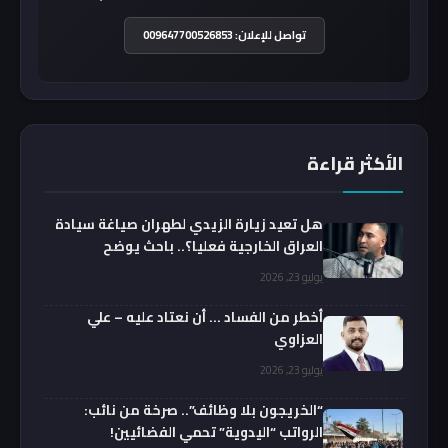
تواصل للإعلان: 009647700526853
الأكثر قراءة
هل تعيد زيارة الزيدي لطهران صياغة سيادة
العراق الخارجية فعليا؟.. باحث يوضح
يوليو 23, 2026
أخطر من الفساد … أن نعتاد عليه – علي
العزاوي
يوليو 23, 2026
“الخريجون بلا وظائف”.. صرخة من نائب:
الرواتب “اليدوية” تحمي الفضائيين!