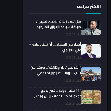
الأكثر قراءة
هل تعيد زيارة الزيدي لطهران
صياغة سيادة العراق الخارجية
فعليا؟.. باحث يوضح
يوليو 23, 2026
أخطر من الفساد … أن نعتاد عليه –
علي العزاوي
يوليو 23, 2026
“الخريجون بلا وظائف”.. صرخة من
نائب: الرواتب “اليدوية” تحمي
الفضائيين!
يوليو 24, 2026
“11 مليار دولار .. خبير يرجح
“جدولة” مستحقات إيران ويحذر
من السداد الفوري
يوليو 24, 2026