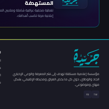
المستهدفة
تغطية صحفية عراقية شاملة وملايين المش
إعلانية مرنة تناسب أهدافك.
ر
ا
م
مؤسسة إعلامية مستقلة تهدف إلى نشر المعرفة والوعي الإخباري
ا
الجاد والوطني، حول كل ما يخص العراق ومحيطه الإقليمي، بشكل
س
مهني وموضوعي.
FB
TW