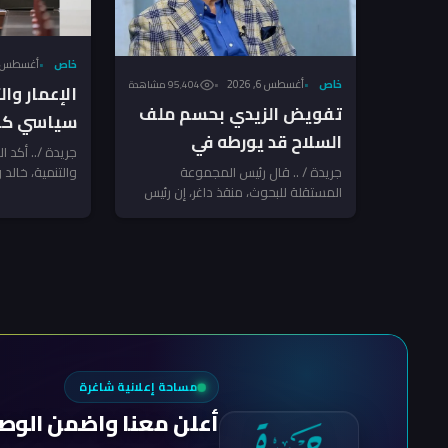
خاص
أغسطس 6, 026
خاص
أغسطس 6, 2026
95٬404 مشاهدة
الإعمار وا
تفويض الزيدي بحسم ملف
سياسي كام
السلاح قد يورطه في
السلاح بعد
جريدة /.. أكد ا
مواجهة مع الفصائل
جريدة / .. قال رئيس المجموعة
والتنمية، خالد و
الإرهاب تن
المستقلة للبحوث، منقذ داغر، إن رئيس
الدولة منح رئي
المرتبطة بإيران ـ منقذ داغر
مجلس الوزراء والقائد العام للقوات
المسلحة...
مساحة إعلانية شاغرة
أعلن معنا واضمن الوص