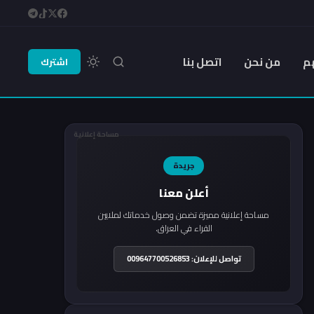
م
من نحن
اتصل بنا
اشترك
مساحة إعلانية
جريدة
أعلن معنا
مساحة إعلانية مميزة تضمن وصول خدماتك لملايين
القراء في العراق.
تواصل للإعلان: 009647700526853