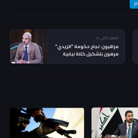
ام
المقال التالي
مراقبون: نجاح حكومة "الزيدي"
مرهون بتشكيل كتلة نيابية
داعمة لتجاوز التجاذبات
السياسية