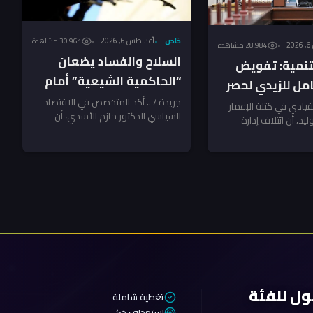
خاص
أغسطس 6, 2026
30٬961 مشاهدة
2
28٬984 مشاهدة
السلاح والفساد يضعان
لتنمية: تفويض
“الحاكمية الشيعية” أمام
ل للزيدي لحصر
فرصتها الأخيرة ـ تحليل
جريدة / .. أكد المتخصص في الاقتصاد
 أيلول.. ومكافحة
لقيادي في كتلة الإعمار
السياسي الدكتور حازم الأسدي، أن
الاسدي
ليد، أن ائتلاف إدارة
تظر المخالفين!
التفويض الممنوح لرئيس مجلس الوزراء
س مجلس الوزراء...
علي...
ول للفئة
تغطية شاملة
استهداف ذكي