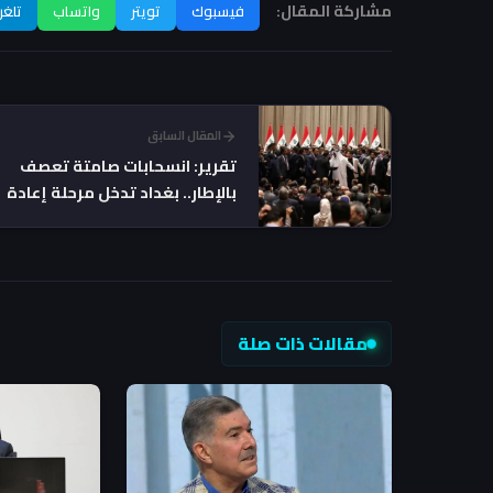
مشاركة المقال:
فيسبوك
تويتر
واتساب
تلغر
المقال السابق
تقرير: انسحابات صامتة تعصف
بالإطار.. بغداد تدخل مرحلة إعادة
التموضع السياسي
مقالات ذات صلة