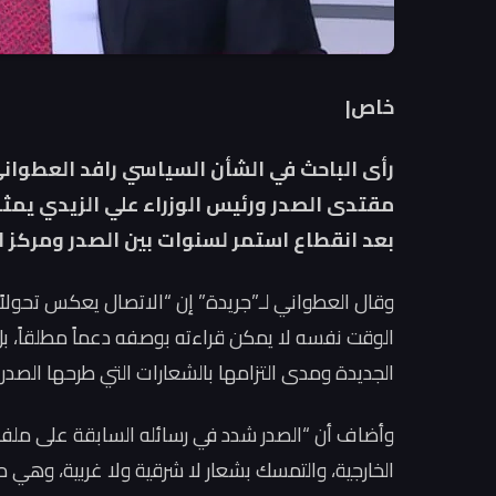
خاص|
رأى الباحث في الشأن السياسي رافد العطواني،
مقتدى الصدر ورئيس الوزراء علي الزيدي يم
بعد انقطاع استمر لسنوات بين الصدر ومركز ال
وقال العطواني لـ”جريدة” إن “الاتصال يعكس تحولاً
الوقت نفسه لا يمكن قراءته بوصفه دعماً مطلقاً، ب
الجديدة ومدى التزامها بالشعارات التي طرحها الصدر س
وأضاف أن “الصدر شدد في رسائله السابقة على ملفا
الخارجية، والتمسك بشعار لا شرقية ولا غربية، وهي