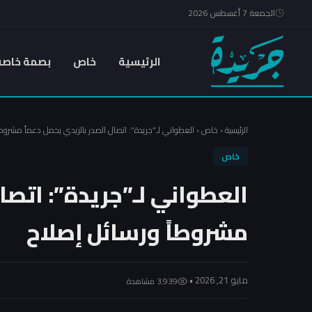
الجمعة 7 أغسطس 2026
الرئيسية
خاص
بصمة خاصة
الرئيسية
‹
خاص
‹
العطواني لـ”جريدة”: اتصال الصدر بالزيدي يحمل دعماً مشروطا
خاص
العطواني لـ”جريدة”: اتصا
مشروطاً ورسائل إصلاح
مايو 21, 2026 •
3٬939 مشاهدة