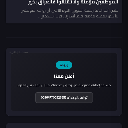
الموظفين مؤمنة ولا تقلقوا فالعراق بخير
خاص| أكد النائبة رحيمة الجبوري، اليوم الاثنين، أن رواتب الموظفين
للأشهر المقبلة مؤمّنة، فيما أشار إلى قرب استكمال...
مساحة إعلانية
جريدة
أعلن معنا
مساحة إعلانية مميزة تضمن وصول خدماتك لملايين القراء في العراق.
تواصل للإعلان: 009647700526853