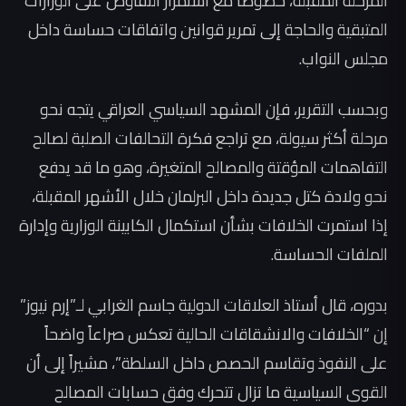
المرحلة المقبلة، خصوصاً مع استمرار التفاوض على الوزارات
المتبقية والحاجة إلى تمرير قوانين واتفاقات حساسة داخل
مجلس النواب.
وبحسب التقرير، فإن المشهد السياسي العراقي يتجه نحو
مرحلة أكثر سيولة، مع تراجع فكرة التحالفات الصلبة لصالح
التفاهمات المؤقتة والمصالح المتغيرة، وهو ما قد يدفع
نحو ولادة كتل جديدة داخل البرلمان خلال الأشهر المقبلة،
إذا استمرت الخلافات بشأن استكمال الكابينة الوزارية وإدارة
الملفات الحساسة.
بدوره، قال أستاذ العلاقات الدولية جاسم الغرابي لـ”إرم نيوز”
إن “الخلافات والانشقاقات الحالية تعكس صراعاً واضحاً
على النفوذ وتقاسم الحصص داخل السلطة”، مشيراً إلى أن
القوى السياسية ما تزال تتحرك وفق حسابات المصالح