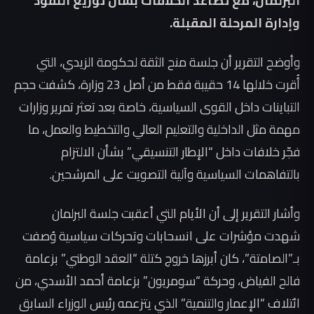
البرلمان، مع تصاعد الخلافات بشأن توزيع النفوذ
وإدارة المرحلة المقبلة.
وأوضح التقرير أن جلسة منح الثقة لحكومة الزيدي، التي
أُقرت خلالها 14 حقيبة فقط من أصل 23 وزارة، كشفت حجم
التباينات داخل القوى السياسية، خاصة بعد تعثر تمرير وزارات
مهمة مثل الداخلية والتعليم العالي والتخطيط والعمل، ما
فجّر خلافات داخل “الإطار التنسيقي” بشأن الالتزام
بالتفاهمات السياسية وآلية التصويت على المرشحين.
وأشار التقرير إلى أن الأيام التي أعقبت جلسة البرلمان
شهدت مؤشرات على انسحابات وتحركات سياسية وُصفت
بـ”الصامتة”، كان أبرزها خروج كتلة “العقد الوطني” بزعامة
فالح الفياض، وحركة “سومريون” بزعامة أحمد الأسدي، من
ائتلاف “الإعمار والتنمية” الذي يتزعمه رئيس الوزراء السابق