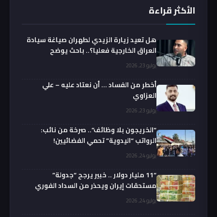
الأكثر قراءة
هل تعيد زيارة الزيدي لطهران صياغة سيادة
العراق الخارجية فعليا؟.. باحث يوضح
يوليو 23, 2026
أخطر من الفساد … أن نعتاد عليه – علي
العزاوي
يوليو 23, 2026
“الخريجون بلا وظائف”.. صرخة من نائب:
الرواتب “اليدوية” تحمي الفضائيين!
يوليو 24, 2026
“11 مليار دولار .. خبير يرجح “جدولة”
مستحقات إيران ويحذر من السداد الفوري
يوليو 24, 2026