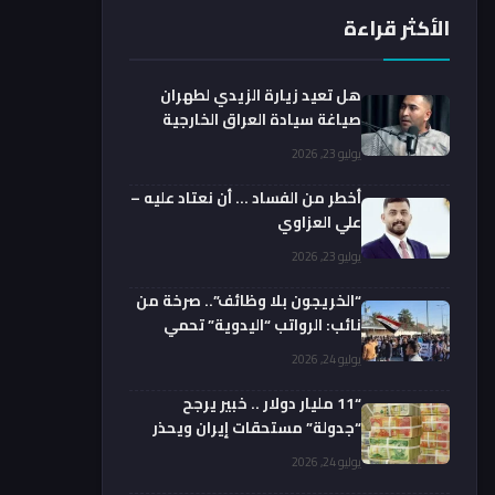
الأكثر قراءة
هل تعيد زيارة الزيدي لطهران
صياغة سيادة العراق الخارجية
فعليا؟.. باحث يوضح
يوليو 23, 2026
أخطر من الفساد … أن نعتاد عليه –
علي العزاوي
يوليو 23, 2026
“الخريجون بلا وظائف”.. صرخة من
نائب: الرواتب “اليدوية” تحمي
الفضائيين!
يوليو 24, 2026
“11 مليار دولار .. خبير يرجح
“جدولة” مستحقات إيران ويحذر
من السداد الفوري
يوليو 24, 2026