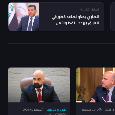
المقال التالي
الضاري يحذر: تصاعد خطير في
العراق يهدد النفط والأمن
ويقوّض هيبة الدولة
2
تقارير و متابعات
أغسطس 6, 2026
2٬616 مشاهدة
17٬038 مشاهدة