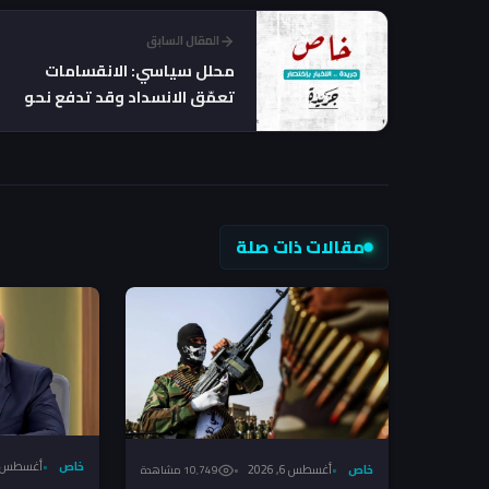
المقال السابق
محلل سياسي: الانقسامات
تعمّق الانسداد وقد تدفع نحو
حل البرلمان
مقالات ذات صلة
خاص
أغسطس 6, 026
خاص
أغسطس 6, 2026
10٬749 مشاهدة