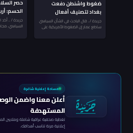
حصر السلاح
ضغوط واشنطن دفعت
الحسم: أر
بغداد لتصنيف أفعال
لتنفيذ خطة
الفصائل ضمن الإرهاب..
جريدة / .. أكد 
جريدة /.. قال الباحث في الشأن السياسي
السياسي، مجاشع
التميمي
ساطع عمار إن الضغوط الأمريكية على
والاختبار بعد 30 أيلول –
الأخير الصادر عن
القوى السياسية العراقية بشأن ملف...
تحليل
مساحة إعلانية شاغرة
أعلن معنا واضمن الوص
المستهدفة
تغطية صحفية عراقية شاملة وملايين المش
إعلانية مرنة تناسب أهدافك.