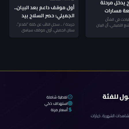
 يدخل مرحلة
أول موقف داعم بعد البيان..
بعة مسارات
الجميلي: حصر السلاح بيد
 الدولة – تحليل
الباحث في الشأن
الدولة خطوة طال انتظارها
جريدة / .. سجل النائب عن كتلة “تقدم”،
 التميمي، أن البيان
سنان الجميلي، أول موقف سياسي
وترسيخ لهيبة القانون
 ائتلاف إدارة الدولة...
داعم للبيان الوطني الموحد الصادر...
ول للفئة
تغطية شاملة
استهداف ذكي
أسعار مرنة
اهدات الشهرية. خيارات