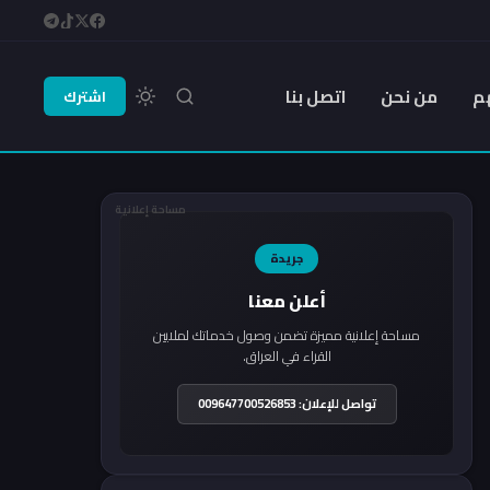
م
من نحن
اتصل بنا
اشترك
مساحة إعلانية
جريدة
أعلن معنا
مساحة إعلانية مميزة تضمن وصول خدماتك لملايين
القراء في العراق.
تواصل للإعلان: 009647700526853