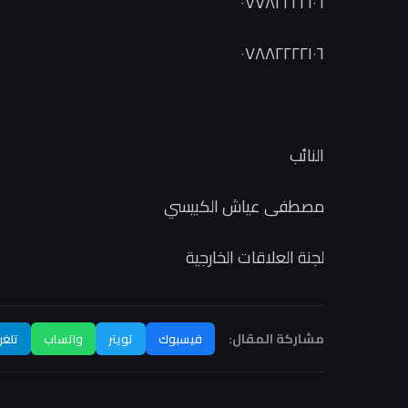
٠٧٧٨٢٢٢٢١٠٦
٠٧٨٨٢٢٢٢١٠٦
النائب
مصطفى عياش الكبيسي
لجنة العلاقات الخارجية
مشاركة المقال:
فيسبوك
تويتر
واتساب
تلغر