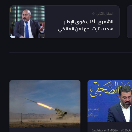
المقال التالي
الشمري: أغلب قوى الإطار
سحبت ترشيحها من المالكي
والحلبوسي “الأب الفعال” في
البيت السني
2
14٬515 مشاهدة