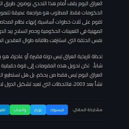
العراق اليوم يقف أمام هذا التحدي بوضوح. طريق الخر
تقوم على ثلاث خطوات أساسية: إنهاء نظام المحاصصة
المهنية في التعيينات الحكومية وحصر السلاح بيد ال
نفس الحلقة التي استنزفت طاقاته طوال العقدين الم
لحظة تاريخية العراق ليس دولة فقيرة أو عاجزة، هو بلد
شاباً، لكن تحويل هذه المقومات إلى قوة حقيقية يت
العراق اليوم ليس فقط من يحكم، بل هل تستطيع الد
نشأ بعد 2003، فاللحظات التي تعيد تشكيل الدول لا تتكرر كثيراً، والعراق يقف الآن أمام واحدة من تلك اللحظات.
مشاركة المقال:
فيسبوك
تويتر
واتساب
تلغر