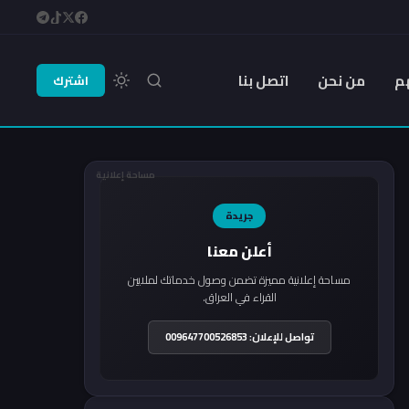
م
من نحن
اتصل بنا
اشترك
مساحة إعلانية
جريدة
أعلن معنا
مساحة إعلانية مميزة تضمن وصول خدماتك لملايين
القراء في العراق.
تواصل للإعلان: 009647700526853