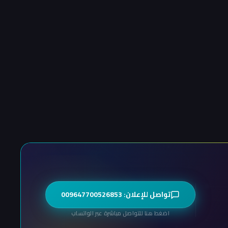
تواصل للإعلان: 009647700526853
اضغط هنا للتواصل مباشرة عبر الواتساب