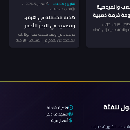
تقارير و متابعات
أغسطس 5, 2026
عب والمرجعية
42٬730 مشاهدة
ومة فرصة ذهبية
هدنة محتملة في هرمز..
د – النائب
يع العراق تحويل
وتصعيد في البحر الأحمر
ية والاقتصادية إلى نقطة
ـ”جريدة”
يهدد أمن الملاحة الإقليمي!
جريدة .. في وقت تتحدث فيه الولايات
صلاح شامل؟ سؤال يفرض
المتحدة عن تقدم في المساعي الرامية
إلى خفض التوتر في منطقة...
ول للفئة
تغطية شاملة
استهداف ذكي
أسعار مرنة
اهدات الشهرية. خيارات