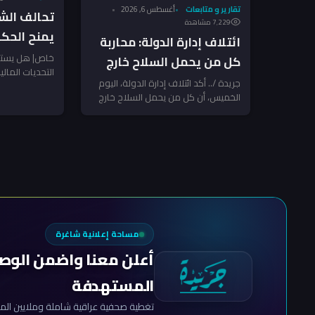
تقارير و متابعات
أغسطس 6, 2026
تحالف الش
7٬229 مشاهدة
يمنح الحك
ائتلاف إدارة الدولة: محاربة
لضرب الفسا
خاص| هل يستط
كل من يحمل السلاح خارج
التحديات المال
الشرماني ل
الدولة!
جريدة /.. أكد ائتلاف إدارة الدولة، اليوم
انطلاق نحو إ
الخميس، أن كل من يحمل السلاح خارج
نفسه مع...
إرادة الدولة أو يستخدم...
مساحة إعلانية شاغرة
أعلن معنا واضمن الوص
المستهدفة
تغطية صحفية عراقية شاملة وملايين المش