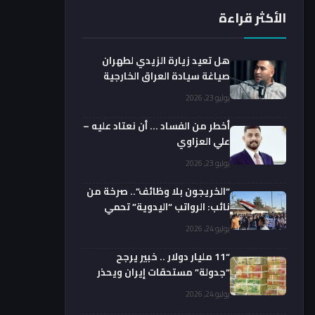
الأكثر قراءة
هل تعيد زيارة الزيدي لطهران
صياغة سيادة العراق الخارجية
فعليا؟.. باحث يوضح
يوليو 23, 2026
أخطر من الفساد … أن نعتاد عليه –
علي العزاوي
يوليو 23, 2026
“الخريجون بلا وظائف”.. صرخة من
نائب: الرواتب “اليدوية” تحمي
الفضائيين!
يوليو 24, 2026
“11 مليار دولار .. خبير يرجح
“جدولة” مستحقات إيران ويحذر
من السداد الفوري
يوليو 24, 2026