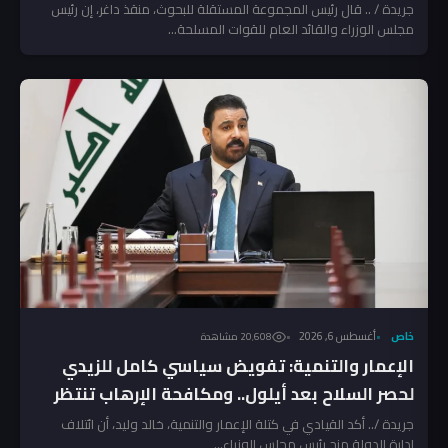
جريدة / .. قال رئيس المجموعة المستقلة للبحوث، منقذ داغر، إن رئيس
مجلس الوزراء والقائد العام للقوات المسلحة...
خاص
أغسطس 6, 2026
20٬608 مشاهدة
الإعمار والتنمية: تفويض سياسي كامل للزيدي
لحصر السلاح بعد أيلول.. ومكافحة الإرهاب تنتظر
المخالفين!
جريدة /.. أكد القيادي في كتلة الإعمار والتنمية، خالد وليد، أن ائتلاف
إدارة الدولة منح رئيس مجلس الوزراء...