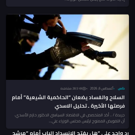
خاص
أغسطس 6, 2026
28٬518 مشاهدة
السلاح والفساد يضعان “الحاكمية الشيعية” أمام
فرصتها الأخيرة ـ تحليل الاسدي
جريدة / .. أكد المتخصص في الاقتصاد السياسي الدكتور حازم الأسدي،
أن التفويض الممنوح لرئيس مجلس الوزراء علي...
رد واحد على “هل يفتح الانسداد الباب أمام “مرشح