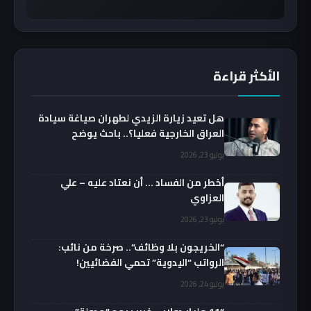
الأكثر قراءة
هل تعيد زيارة الزيدي لطهران صياغة سيادة
العراق الخارجية فعليا؟.. باحث يوضح
يوليو 23, 2026
أخطر من الفساد … أن نعتاد عليه – علي
العزاوي
يوليو 23, 2026
“الخريجون بلا وظائف”.. صرخة من نائب:
الرواتب “اليدوية” تحمي الفضائيين!
يوليو 24, 2026