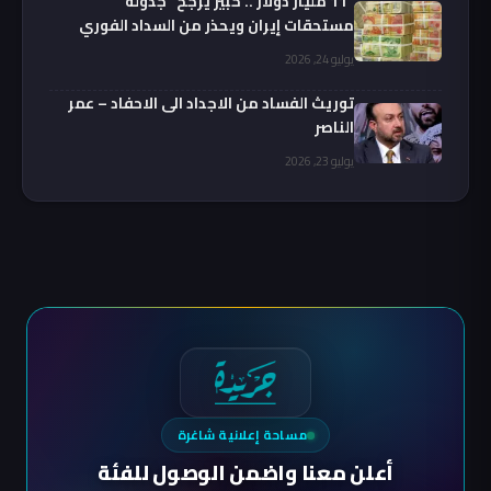
“11 مليار دولار .. خبير يرجح “جدولة”
مستحقات إيران ويحذر من السداد الفوري
يوليو 24, 2026
توريث الفساد من الاجداد الى الاحفاد – عمر
الناصر
يوليو 23, 2026
مساحة إعلانية شاغرة
أعلن معنا واضمن الوصول للفئة