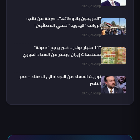
يوليو 23, 2026
“الخريجون بلا وظائف”.. صرخة من نائب:
الرواتب “اليدوية” تحمي الفضائيين!
يوليو 24, 2026
“11 مليار دولار .. خبير يرجح “جدولة”
مستحقات إيران ويحذر من السداد الفوري
يوليو 24, 2026
توريث الفساد من الاجداد الى الاحفاد – عمر
الناصر
يوليو 23, 2026