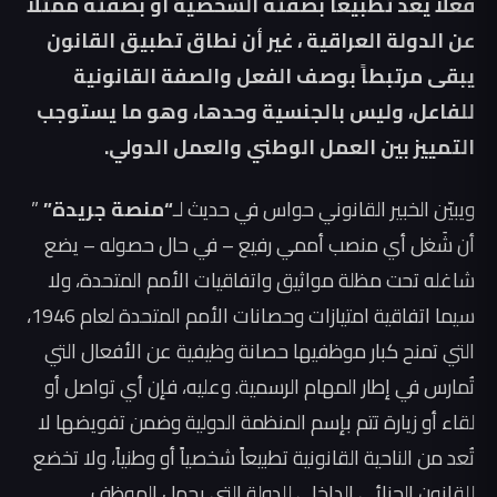
فعلاً يُعد تطبيعاً بصفته الشخصية أو بصفته ممثلاً
عن الدولة العراقية ، غير أن نطاق تطبيق القانون
يبقى مرتبطاً بوصف الفعل والصفة القانونية
للفاعل، وليس بالجنسية وحدها، وهو ما يستوجب
التمييز بين العمل الوطني والعمل الدولي.
ويبيّن الخبير القانوني حواس في حديث لـ
“منصة جريدة”
”
أن شَغل أي منصب أممي رفيع – في حال حصوله – يضع
شاغله تحت مظلة مواثيق واتفاقيات الأمم المتحدة، ولا
سيما اتفاقية امتيازات وحصانات الأمم المتحدة لعام 1946،
التي تمنح كبار موظفيها حصانة وظيفية عن الأفعال التي
تُمارس في إطار المهام الرسمية. وعليه، فإن أي تواصل أو
لقاء أو زيارة تتم بإسم المنظمة الدولية وضمن تفويضها لا
تُعد من الناحية القانونية تطبيعاً شخصياً أو وطنياً، ولا تخضع
للقانون الجنائي الداخلي للدولة التي يحمل الموظف