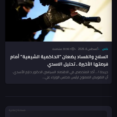
خاص
أغسطس 6, 2026
30٬961 مشاهدة
السلاح والفساد يضعان “الحاكمية الشيعية” أمام
فرصتها الأخيرة ـ تحليل الاسدي
جريدة / .. أكد المتخصص في الاقتصاد السياسي الدكتور حازم الأسدي،
أن التفويض الممنوح لرئيس مجلس الوزراء علي...
مساحة إعلانية