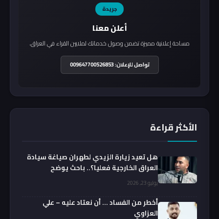
جريدة
أعلن معنا
مساحة إعلانية مميزة تضمن وصول خدماتك لملايين القراء في العراق.
تواصل للإعلان: 009647700526853
الأكثر قراءة
هل تعيد زيارة الزيدي لطهران صياغة سيادة
العراق الخارجية فعليا؟.. باحث يوضح
يوليو 23, 2026
أخطر من الفساد … أن نعتاد عليه – علي
العزاوي