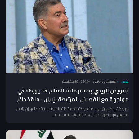
خاص
أغسطس 6, 2026
89٬122 مشاهدة
تفويض الزيدي بحسم ملف السلاح قد يورطه في
مواجهة مع الفصائل المرتبطة بإيران ـ منقذ داغر
جريدة / .. قال رئيس المجموعة المستقلة للبحوث، منقذ داغر، إن رئيس
مجلس الوزراء والقائد العام للقوات المسلحة...