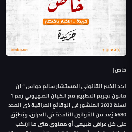
خاص|
اكد الخبير القانوني المستشار سالم حواس ” أن
قانون تجريم التطبيع مع الكيان الصهيوني رقم 1
لسنة 2022 المنشور في الوقائع العراقية ذي العدد
4680 يُعد من القوانين النافذة في العراق، ويُطبّق
على كل عراقي طبيعي أو معنوي متى ما ارتكب