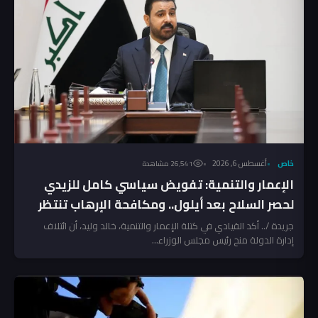
خاص
أغسطس 6, 2026
26٬541 مشاهدة
الإعمار والتنمية: تفويض سياسي كامل للزيدي
لحصر السلاح بعد أيلول.. ومكافحة الإرهاب تنتظر
المخالفين!
جريدة /.. أكد القيادي في كتلة الإعمار والتنمية، خالد وليد، أن ائتلاف
إدارة الدولة منح رئيس مجلس الوزراء...