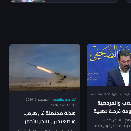
تخفيض الدينار ستضرب الفقراء
مباشرة
2
19٬401 مشاهدة
تقارير و متابعات
أغسطس 5, 2026
عب والمرجعية
45٬173 مشاهدة
ومة فرصة ذهبية
هدنة محتملة في هرمز..
د – النائب
يع العراق تحويل
وتصعيد في البحر الأحمر
ية والاقتصادية إلى نقطة
ـ”جريدة”
يهدد أمن الملاحة الإقليمي!
جريدة .. في وقت تتحدث فيه الولايات