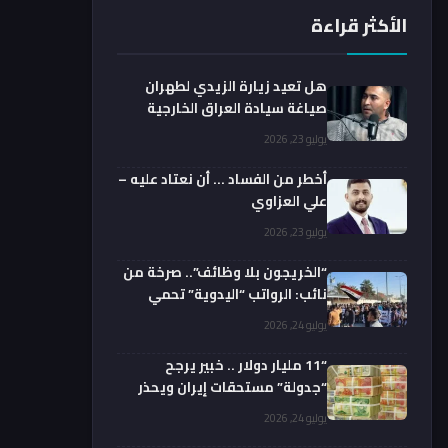
الأكثر قراءة
هل تعيد زيارة الزيدي لطهران
صياغة سيادة العراق الخارجية
فعليا؟.. باحث يوضح
يوليو 23, 2026
أخطر من الفساد … أن نعتاد عليه –
علي العزاوي
يوليو 23, 2026
“الخريجون بلا وظائف”.. صرخة من
نائب: الرواتب “اليدوية” تحمي
الفضائيين!
يوليو 24, 2026
“11 مليار دولار .. خبير يرجح
“جدولة” مستحقات إيران ويحذر
من السداد الفوري
يوليو 24, 2026