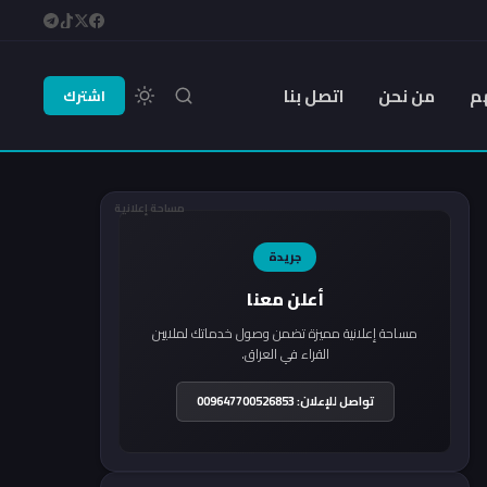
م
من نحن
اتصل بنا
اشترك
مساحة إعلانية
جريدة
أعلن معنا
مساحة إعلانية مميزة تضمن وصول خدماتك لملايين
القراء في العراق.
تواصل للإعلان: 009647700526853