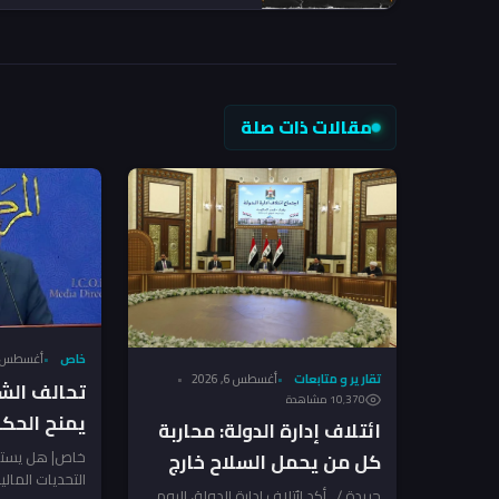
والمواطن أول الضحايا
مقالات ذات صلة
خاص
أغسطس 6, 026
تقارير و متابعات
أغسطس 6, 2026
تحالف الش
10٬370 مشاهدة
يمنح الحك
ائتلاف إدارة الدولة: محاربة
لضرب الفسا
خاص| هل يستط
كل من يحمل السلاح خارج
التحديات المال
الشرماني ل
الدولة!
جريدة /.. أكد ائتلاف إدارة الدولة، اليوم