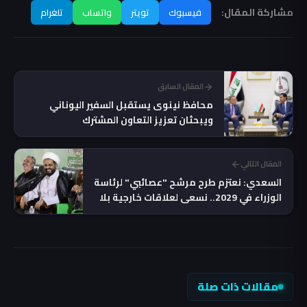
مشاركة المقال:
فيسبوك
تويتر
واتساب
تلغرام
المقال السابق
محافظ نينوى يستقبل السفير اليوناني
ويبحثان تعزيز التعاون المشترك
المقال التالي
السعدي: نعتزم طرح مرشح "عصائبي" لرئاسة
الوزراء في 2029.. نسعى لعلاقات خارجية بلا
دونية
مقالات ذات صلة