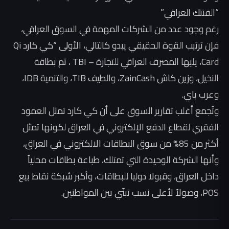
“الفنتك العراقي”
رغم وجود عدد من الشركات المهمة في السوق العراقي،
فإن ترتيب القوة الحقيقي يبدو كالتالي، الأولى “كي كارد Qi
Card، يليها المصرف العراقي للتجارة – TBI ، ثم بطاقة
النخيل، وزين كاش ZainCash، والطيف TIB، والتنمية IDB،
وعرب باي.
وتُجمع أغلب تقارير السوق على أن كي كارد تمثل العمود
الفقري لقطاع الدفع الإلكتروني في العراق لكونها تمثل
أكثر من 85% من سوق البطاقات الالكتروني في العراق،
وأنها الشركة الوحيدة التي تمتلك، طباعة بطاقات محلياً
داخل العراق، وقبولا دوليا للبطاقات، وأكبر شبكة نقاط بيع
POS، وصولاً لأعلى نسب تبنّي بين المواطنين.