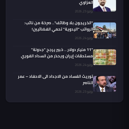
العزاوي
يوليو 23, 2026
“الخريجون بلا وظائف”.. صرخة من نائب:
الرواتب “اليدوية” تحمي الفضائيين!
يوليو 24, 2026
“11 مليار دولار .. خبير يرجح “جدولة”
مستحقات إيران ويحذر من السداد الفوري
يوليو 24, 2026
توريث الفساد من الاجداد الى الاحفاد – عمر
الناصر
يوليو 23, 2026