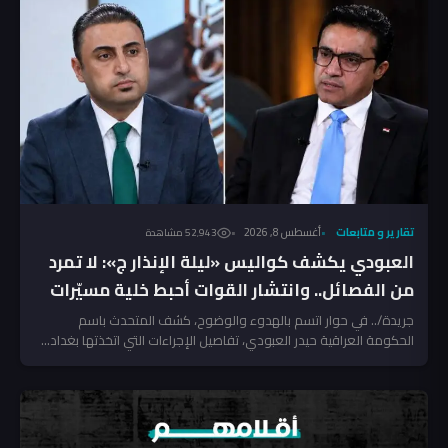
تقارير و متابعات
أغسطس 8, 2026
52٬943 مشاهدة
العبودي يكشف كواليس «ليلة الإنذار ج»: لا تمرد
من الفصائل.. وانتشار القوات أحبط خلية مسيّرات
جريدة/.. في حوار اتسم بالهدوء والوضوح، كشف المتحدث باسم
الحكومة العراقية حيدر العبودي، تفاصيل الإجراءات التي اتخذتها بغداد...