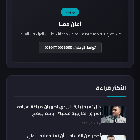
جريدة
أعلن معنا
مساحة إعلانية مميزة تضمن وصول خدماتك لملايين القراء في العراق.
تواصل للإعلان: 009647700526853
الأكثر قراءة
هل تعيد زيارة الزيدي لطهران صياغة سيادة
العراق الخارجية فعليا؟.. باحث يوضح
يوليو 23, 2026
أخطر من الفساد … أن نعتاد عليه – علي