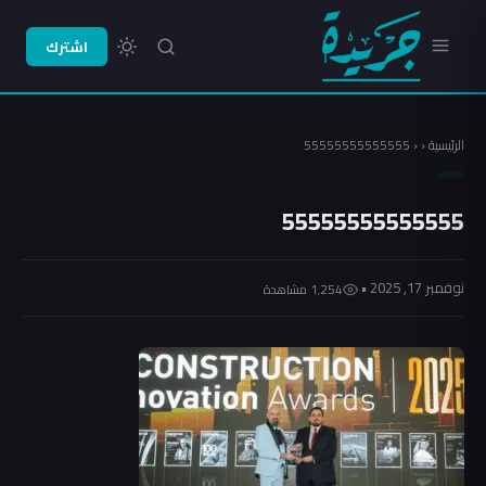
اشترك
الرئيسية
‹
‹
55555555555555
55555555555555
نوفمبر 17, 2025 •
1٬254 مشاهدة