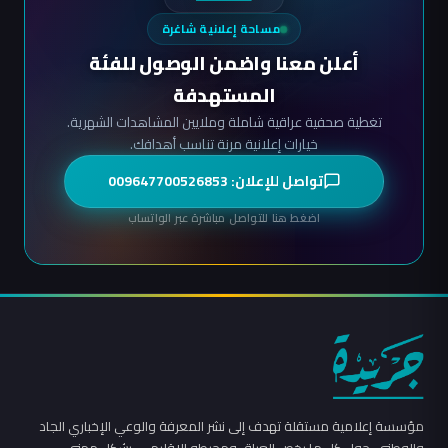
مساحة إعلانية شاغرة
أعلن معنا واضمن الوصول للفئة
المستهدفة
تغطية صحفية عراقية شاملة وملايين المشاهدات الشهرية.
خيارات إعلانية مرنة تناسب أهدافك.
تواصل للإعلان: 009647700526853
اضغط هنا للتواصل مباشرة عبر الواتساب
مؤسسة إعلامية مستقلة تهدف إلى نشر المعرفة والوعي الإخباري الجاد
والوطني، حول كل ما يخص العراق ومحيطه الإقليمي، بشكل مهني