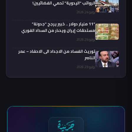
الرواتب “اليدوية” تحمي الفضائيين!
يوليو 24, 2026
“11 مليار دولار .. خبير يرجح “جدولة”
مستحقات إيران ويحذر من السداد الفوري
يوليو 24, 2026
توريث الفساد من الاجداد الى الاحفاد – عمر
الناصر
يوليو 23, 2026