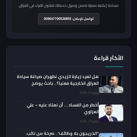
مساحة إعلانية مميزة تضمن وصول خدماتك لملايين القراء في العراق.
تواصل للإعلان: 009647700526853
الأكثر قراءة
هل تعيد زيارة الزيدي لطهران صياغة سيادة
العراق الخارجية فعليا؟.. باحث يوضح
يوليو 23, 2026
أخطر من الفساد … أن نعتاد عليه – علي
العزاوي
يوليو 23, 2026
“الخريجون بلا وظائف”.. صرخة من نائب: