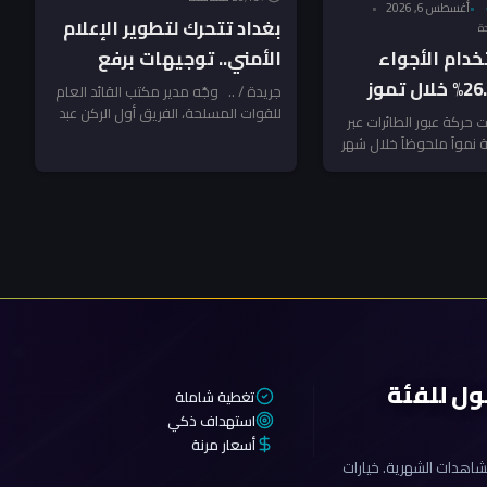
أغسطس 6, 2026
بغداد تتحرك لتطوير الإعلام
خدام الأجواء
الأمني.. توجيهات برفع
العراقية 26.8% خلال تموز
التنسيق ومواجهة “الأخبار
جريدة / .. وجّه مدير مكتب القائد العام
للقوات المسلحة، الفريق أول الركن عبد
ف مسارات جوية
المضللة”
 حركة عبور الطائرات عبر
الأمير الشمري، الخميس،...
ة نمواً ملحوظاً خلال شهر
ي ظل...
ول للفئة
تغطية شاملة
استهداف ذكي
أسعار مرنة
اهدات الشهرية. خيارات