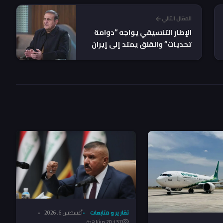
المقال التالي
الإطار التنسيقي يواجه “دوامة
تحديات” والقلق يمتد إلى إيران
حول شكل الحكومة المقبلة -
الفيلي يوضح لـ"جريدة"
تقارير و متابعات
أغسطس 6, 2026
20٬137 مشاهدة