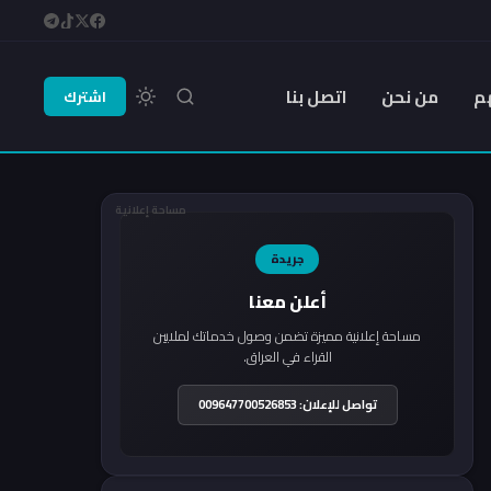
م
من نحن
اتصل بنا
اشترك
مساحة إعلانية
جريدة
أعلن معنا
مساحة إعلانية مميزة تضمن وصول خدماتك لملايين
القراء في العراق.
تواصل للإعلان: 009647700526853