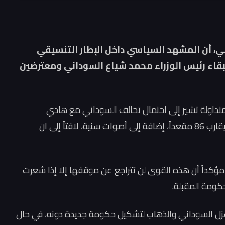
ي، أن المشهد السياسي داخل الإطار التنسيقي
لبقاء رئيس الوزراء محمد شياع السوداني ومعترضين
تداولة تشير إلى احتمال تحالف السوداني مع هادي
العامري وقوى الدولة وبدر، الأمر الذي قد يمنحه ما يقارب 86 مقعداً، إضافة إلى أصوات سنية، لافتاً إلى ان
مؤكداً أن هذه القوى لن تتراجع عن موقفها إلا إذا شعرت
كومة المقبلة.
 عزل السوداني والذهاب لتشكيل حكومة جديدة دونه، في حال