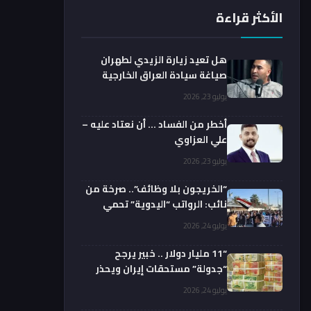
الأكثر قراءة
هل تعيد زيارة الزيدي لطهران
صياغة سيادة العراق الخارجية
فعليا؟.. باحث يوضح
يوليو 23, 2026
أخطر من الفساد … أن نعتاد عليه –
علي العزاوي
يوليو 23, 2026
“الخريجون بلا وظائف”.. صرخة من
نائب: الرواتب “اليدوية” تحمي
الفضائيين!
يوليو 24, 2026
“11 مليار دولار .. خبير يرجح
“جدولة” مستحقات إيران ويحذر
من السداد الفوري
يوليو 24, 2026