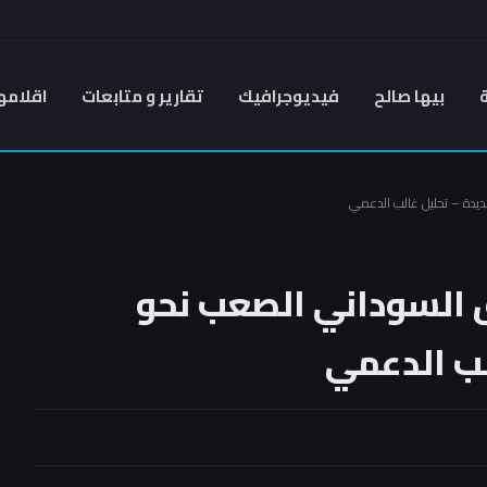
بيها صالح
فيديوجرافيك
تقارير و متابعات
اقلامه
ً.. طريق السوداني الصعب نحو
لب الدعمي