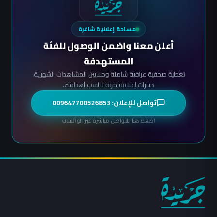
مساحة إعلانية شاغرة
أعلن معنا واضمن الوصول للفئة
المستهدفة
تغطية صحفية عراقية شاملة وملايين المشاهدات الشهرية.
خيارات إعلانية مرنة تناسب أهدافك.
تواصل للإعلان: 009647700526853
اضغط هنا للتواصل مباشرة عبر الواتساب