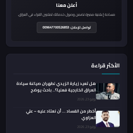
أعلن معنا
مساحة إعلانية مميزة تضمن وصول خدماتك لملايين القراء في العراق.
تواصل للإعلان: 009647700526853
الأكثر قراءة
هل تعيد زيارة الزيدي لطهران صياغة سيادة
العراق الخارجية فعليا؟.. باحث يوضح
يوليو 23, 2026
أخطر من الفساد … أن نعتاد عليه – علي
العزاوي
يوليو 23, 2026