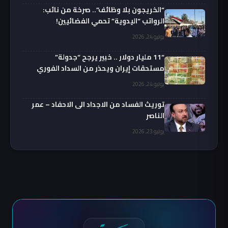
“الخريجون بلا وظائف”.. صرخة من نائب:
الرواتب “اليدوية” تحمي الفضائيين!
يوليو 24, 2026
“11 مليار دولار .. خبير يرجح “جدولة”
مستحقات إيران ويحذر من السداد الفوري
يوليو 24, 2026
توريث الفساد من الاجداد الى الاحفاد – عمر
الناصر
يوليو 23, 2026