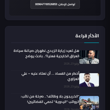
تواصل للإعلان: 009647700526853
الأكثر قراءة
هل تعيد زيارة الزيدي لطهران صياغة سيادة
العراق الخارجية فعليا؟.. باحث يوضح
يوليو 23, 2026
أخطر من الفساد … أن نعتاد عليه – علي
العزاوي
يوليو 23, 2026
“الخريجون بلا وظائف”.. صرخة من نائب:
الرواتب “اليدوية” تحمي الفضائيين!
يوليو 24, 2026