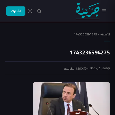
اشترك
الرئيسية
‹
‹
1743236594275
1743236594275
نوفمبر 2, 2025 •
1٬390 مشاهدة