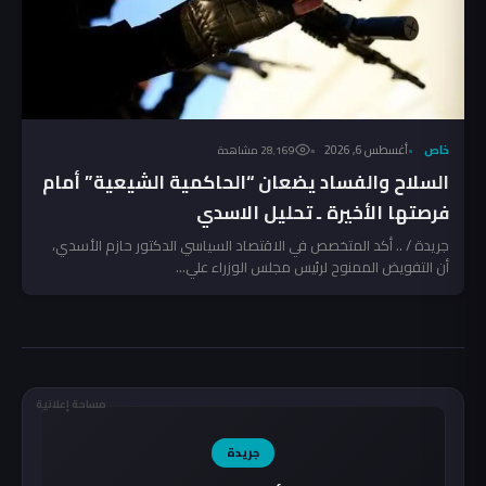
خاص
أغسطس 6, 2026
28٬169 مشاهدة
السلاح والفساد يضعان “الحاكمية الشيعية” أمام
فرصتها الأخيرة ـ تحليل الاسدي
جريدة / .. أكد المتخصص في الاقتصاد السياسي الدكتور حازم الأسدي،
أن التفويض الممنوح لرئيس مجلس الوزراء علي...
مساحة إعلانية
جريدة