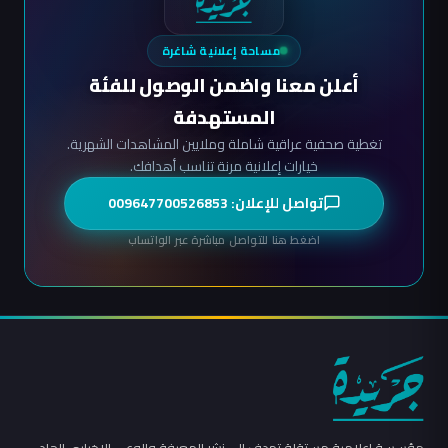
مساحة إعلانية شاغرة
أعلن معنا واضمن الوصول للفئة
المستهدفة
تغطية صحفية عراقية شاملة وملايين المشاهدات الشهرية.
خيارات إعلانية مرنة تناسب أهدافك.
تواصل للإعلان: 009647700526853
اضغط هنا للتواصل مباشرة عبر الواتساب
مؤسسة إعلامية مستقلة تهدف إلى نشر المعرفة والوعي الإخباري الجاد