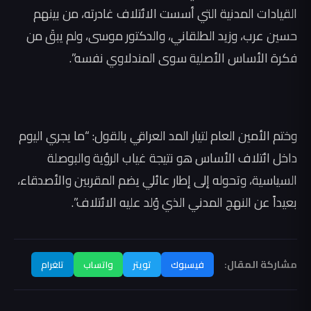
القيادات المدنية التي أسست الائتلاف غادرته، من بينهم
حسين عرب، وزيد الطلقاني، والدكتور موسى، ولم يبقَ من
فكرة الأساس الأصلية سوى المندلاوي نفسه”.
وختم الأمين العام لتيار المد العراقي بالقول: “ما يجري اليوم
داخل ائتلاف الأساس هو نتيجة غياب الرؤية والبوصلة
السياسية، وتحوله إلى إطار عائلي يضم المقربين والأصدقاء،
بعيداً عن النهج المدني الذي وُلد عليه الائتلاف”.
مشاركة المقال:
فيسبوك
تويتر
واتساب
تلغرام