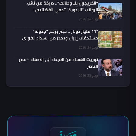
“الخريجون بلا وظائف”.. صرخة من نائب:
الرواتب “اليدوية” تحمي الفضائيين!
يوليو 24, 2026
“11 مليار دولار .. خبير يرجح “جدولة”
مستحقات إيران ويحذر من السداد الفوري
يوليو 24, 2026
توريث الفساد من الاجداد الى الاحفاد – عمر
الناصر
يوليو 23, 2026