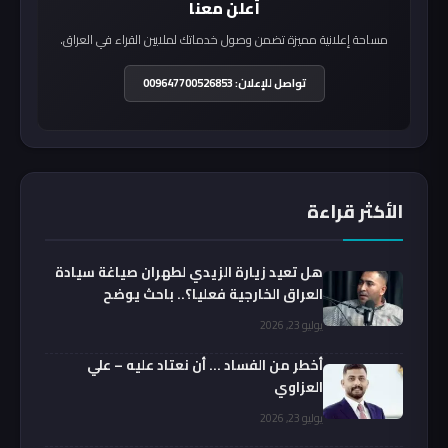
أعلن معنا
مساحة إعلانية مميزة تضمن وصول خدماتك لملايين القراء في العراق.
تواصل للإعلان: 009647700526853
الأكثر قراءة
هل تعيد زيارة الزيدي لطهران صياغة سيادة
العراق الخارجية فعليا؟.. باحث يوضح
يوليو 23, 2026
أخطر من الفساد … أن نعتاد عليه – علي
العزاوي
يوليو 23, 2026