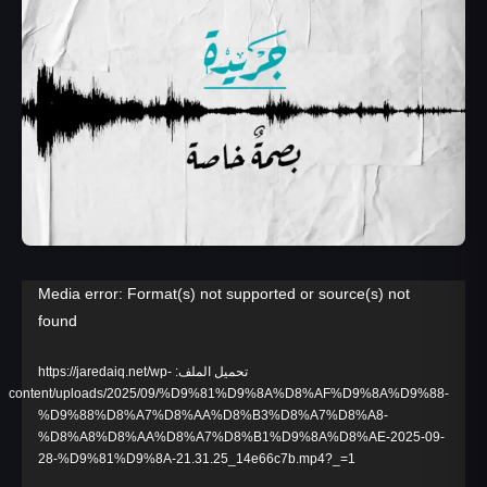
مشغل
Media error: Format(s) not supported or source(s) not
found
الفيديو
تحميل الملف: https://jaredaiq.net/wp-
content/uploads/2025/09/%D9%81%D9%8A%D8%AF%D9%8A%D9%88-
%D9%88%D8%A7%D8%AA%D8%B3%D8%A7%D8%A8-
%D8%A8%D8%AA%D8%A7%D8%B1%D9%8A%D8%AE-2025-09-
28-%D9%81%D9%8A-21.31.25_14e66c7b.mp4?_=1