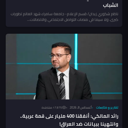
الشباب
ناظم شكوري زيدان/ قسم الإعلام- جامعة سامراء ​شهد العالم تطورات
كبرى، ولا سيما في منصات التواصل الاجتماعي والاتصالات...
تقارير و متابعات
أغسطس 8, 2026
17٬875 مشاهدة
رائد المالكي: أنفقنا 400 مليار على قمة عربية..
وانتهينا ببيانات ضد العراق!