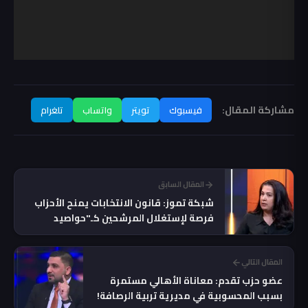
مشاركة المقال:
فيسبوك
تويتر
واتساب
تلغرام
المقال السابق
شبكة تموز: قانون الانتخابات يمنح الأحزاب
فرصة لإستغلال المرشحين كـ"حواصيد
أصوات"
المقال التالي
عضو حزب تقدم: معاناة الأهالي مستمرة
بسبب المحسوبية في مديرية تربية الرصافة!