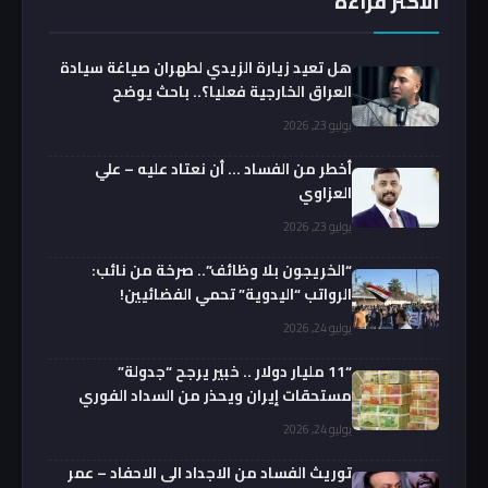
الأكثر قراءة
هل تعيد زيارة الزيدي لطهران صياغة سيادة
العراق الخارجية فعليا؟.. باحث يوضح
يوليو 23, 2026
أخطر من الفساد … أن نعتاد عليه – علي
العزاوي
يوليو 23, 2026
“الخريجون بلا وظائف”.. صرخة من نائب:
الرواتب “اليدوية” تحمي الفضائيين!
يوليو 24, 2026
“11 مليار دولار .. خبير يرجح “جدولة”
مستحقات إيران ويحذر من السداد الفوري
يوليو 24, 2026
توريث الفساد من الاجداد الى الاحفاد – عمر