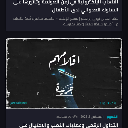
الألعاب الإلكترونية في زمن العولمة وتأثيرها على
السلوك العدواني لدى الأطفال
بقلم: هديل نوري إبراهيم | قسم الإعلام – جامعة سامراء ​تُعدّ الألعاب
في أصلها نشاطًا ذهنيًا وبدنيًا يمارسه...
اقلامهم
أغسطس 8, 2026
567 مشاهدة
التداول الرقمي وعمليات النصب والاحتيال على