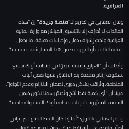
العراقية.
وقال العقابي في تصريح
لـ”منصة جريدة”
إن “هذه
العائدات لا تُصرَف إلا بالتنسيق المباشر مع وزارة المالية
العراقية وتحت إشراف دولي وإجراءات دقيقة، ما يجعل
عملية التلاعب أو التهريب ضمن هذا المسار شبه مستحيلة”.
وأضاف أن “العراق بصفته عضوًا في منظمة أوبك يخضع
لسقوف إنتاج محددة يتم الاتفاق عليها ضمن آليات
المنظمة، وتُراقب بشكل دوري لضمان الالتزام وعدم التجاوز”،
مبينًا أن “أي كمية نفط تُنتَج وتُصدَّر رسميًا تكون ضمن
السقف المقرّر وتحت رقابة منظمة أوبك الفنية والسياسية”.
وختم العقابي بالقول: “أما إذا كان النفط المُباع غير عراقي
أصلًا، ويُقدم على أنه نفط عراقي دون المرور عبر قنوات