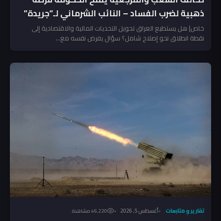
ذهبية لضرب الفساد – النائب الشرماني لـ”جريدة”
خاص| هل يستطيع العراق تحويل التحديات المالية والاقتصادية إلى
نقطة انطلاق نحو إصلاح شامل؟ سؤال يفرض نفسه مع...
تقارير و متابعات
أغسطس 5, 2026
46٬220 مشاهدة