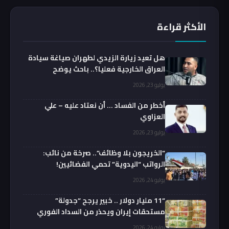
الأكثر قراءة
هل تعيد زيارة الزيدي لطهران صياغة سيادة
العراق الخارجية فعليا؟.. باحث يوضح
يوليو 23, 2026
أخطر من الفساد … أن نعتاد عليه – علي
العزاوي
يوليو 23, 2026
“الخريجون بلا وظائف”.. صرخة من نائب:
الرواتب “اليدوية” تحمي الفضائيين!
يوليو 24, 2026
“11 مليار دولار .. خبير يرجح “جدولة”
مستحقات إيران ويحذر من السداد الفوري
يوليو 24, 2026