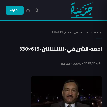
اشترك
الرئيسية
‹
‹
احمد-الشريفي-نننننننننن-619×330
احمد-الشريفي-نننننننننن-619×330
مايو 22, 2025 •
1٬369 مشاهدة