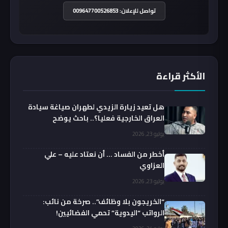
تواصل للإعلان: 009647700526853
الأكثر قراءة
هل تعيد زيارة الزيدي لطهران صياغة سيادة
العراق الخارجية فعليا؟.. باحث يوضح
يوليو 23, 2026
أخطر من الفساد … أن نعتاد عليه – علي
العزاوي
يوليو 23, 2026
“الخريجون بلا وظائف”.. صرخة من نائب:
الرواتب “اليدوية” تحمي الفضائيين!