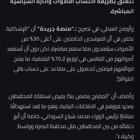
تتعلق بطريقة احتساب الأصوات وآثاره السياسية
المباشرة.
وأوضح العبدلي، في تصريح لـ
“منصة جريدة”
أن “الإشكالية
تكمن في أن المرشحين الحاصلين على أعلى 30% من
الأصوات سيُمنحون مقاعدهم مباشرة، لكن دون أن تُستبعد
أصواتهم من التنافس في توزيع الـ70% المتبقية، ما يمنح
قوائمهم فرصتين للحصول على مقاعد على حساب باقي
القوائم”.
وأضاف أن “المقترح يتضمن بندًا يفرض استقالة المحافظين
بمجرد فوزهم في الانتخابات النيابية، وهو ما يُعد استهدافًا
مباشرًا لرئيس الوزراء محمد شياع السوداني، خاصة أن أبرز
حلفائه من بين المحافظين مثل محافظ البصرة وواسط
وكربلاء”.