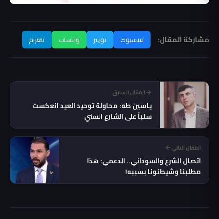
مشاركة المقال:
فيسبوك
تويتر
واتساب
تلغرام
المقال السابق
ياسين طه: محاولة توحيد العيد انعكست
سلباً على الشارع السني
المقال التالي
اتصال الشرع والسوداني.. الدعمي: هذا
مطلبنا وشيطنونا بسببه!