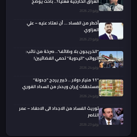
العراق الخارجية فعليا؟.. باحث يوضح
يوليو 23, 2026
أخطر من الفساد … أن نعتاد عليه – علي
العزاوي
يوليو 23, 2026
“الخريجون بلا وظائف”.. صرخة من نائب:
الرواتب “اليدوية” تحمي الفضائيين!
يوليو 24, 2026
“11 مليار دولار .. خبير يرجح “جدولة”
مستحقات إيران ويحذر من السداد الفوري
يوليو 24, 2026
توريث الفساد من الاجداد الى الاحفاد – عمر
الناصر
يوليو 23, 2026