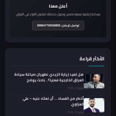
أعلن معنا
مساحة إعلانية مميزة تضمن وصول خدماتك لملايين القراء في العراق.
تواصل للإعلان: 009647700526853
الأكثر قراءة
هل تعيد زيارة الزيدي لطهران صياغة سيادة
العراق الخارجية فعليا؟.. باحث يوضح
يوليو 23, 2026
أخطر من الفساد … أن نعتاد عليه – علي
العزاوي
يوليو 23, 2026