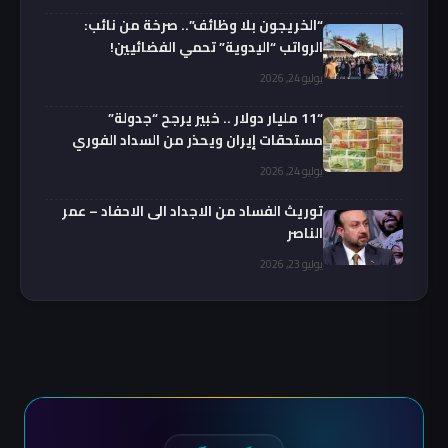
“الخريجون بلا وظائف”.. صرخة من نائب:
الرواتب “اليدوية” تحمي الفضائيين!
يوليو 24, 2026
“11 مليار دولار .. خبير يرجح “جدولة”
مستحقات إيران ويحذر من السداد الفوري
يوليو 24, 2026
توريث الفساد من الاجداد الى الاحفاد – عمر
الناصر
يوليو 23, 2026