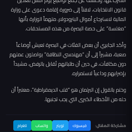
استرجاعها. وكشف عن جمع تواقيع يوم أمس لتعديل
قانون الانتخابات، لافتاً إلى ضرورة إقامة دعوى على وزارة
المالية لاسترجاع أموال البترودولار، متهماً الوزارة بأنها
“مغلسة” على حصة البصرة من هذه المستحقات.
وأكد الجابري أن بعض الفئات في البصرة تعيش أوضاعاً
صعبة، مشيراً إلى أن “مهندسي النظافة” يواصلون عملهم
دون مكافآت، في حين أن طلباتهم تُقابل بالرفض، مشيداً
بإضرابهم وداعياً لاستمراره.
وختم بالقول إن البرلمان هو “قلب الديمقراطية”، معتبراً أن
حله من الأخطاء الكبرى التي يجب تجنبها.
مشاركة المقال:
فيسبوك
تويتر
واتساب
تلغرام