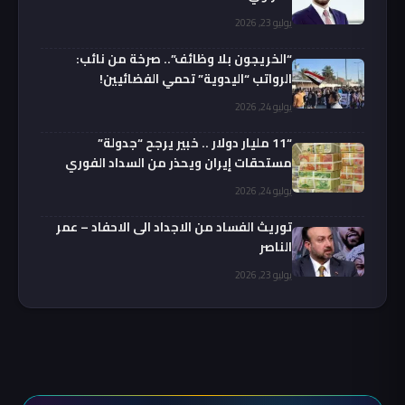
يوليو 23, 2026
“الخريجون بلا وظائف”.. صرخة من نائب:
الرواتب “اليدوية” تحمي الفضائيين!
يوليو 24, 2026
“11 مليار دولار .. خبير يرجح “جدولة”
مستحقات إيران ويحذر من السداد الفوري
يوليو 24, 2026
توريث الفساد من الاجداد الى الاحفاد – عمر
الناصر
يوليو 23, 2026