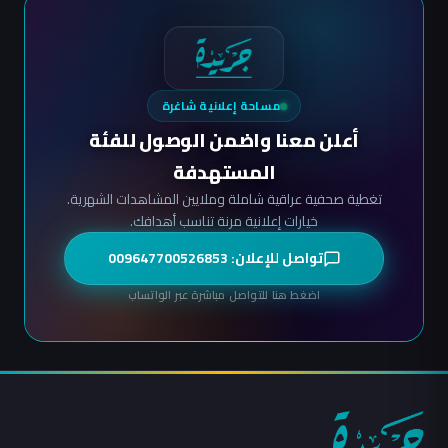
مساحة إعلانية شاغرة
أعلن معنا واضمن الوصول للفئة
المستهدفة
تغطية صحفية عراقية شاملة وملايين المشاهدات الشهرية.
خيارات إعلانية مرنة تناسب أهدافك.
تواصل للإعلان: 009647700526853
اضغط هنا للتواصل مباشرة عبر الواتساب