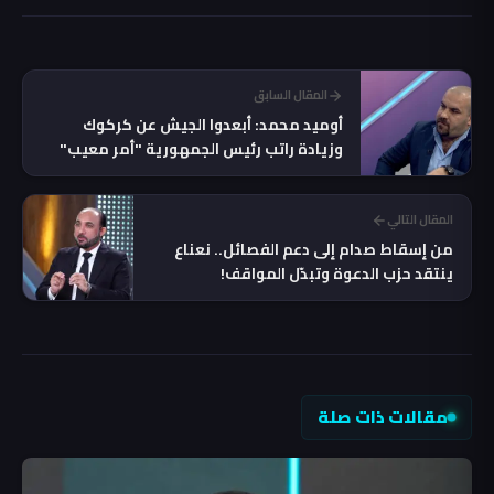
المقال السابق
أوميد محمد: أبعدوا الجيش عن كركوك
وزيادة راتب رئيس الجمهورية "أمر معيب"
المقال التالي
من إسقاط صدام إلى دعم الفصائل.. نعناع
ينتقد حزب الدعوة وتبدّل المواقف!
مقالات ذات صلة