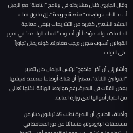
وقال الجابري خلال مشاركته في برنامج “الثامنة” مع الزميل
أحمد الطيب، وتابعته
“منصة جريدة”
، إن قانون تقاعد
الحشد الشعبي كغيره من التشريعات ينبغي معالجة
الخلافات حوله، مؤكداً أن أسلوب “السلة الواحدة” في تمرير
القوانين أسلوب هجين ويجب مغادرته، كونه يمثل تجاوزاً
على النواب.
وأشار إلى أن آخر “جاكوج” لرئيس البرلمان كان لتمرير
“القوانين الثلاثة”، معتبراً أن هناك أوضاعاً معقدة تعيشها
بعض الفئات في البصرة، رغم مواردها الهائلة، لكنها تعاني
من احتجاز أموالها لدى وزارة المالية.
وأضاف الجابري أن البصرة تطلب 45 تريليون دينار من
مستحقات البترودولار، متسائلاً عن دور المحافظ في