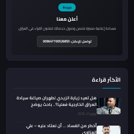
جريدة
أعلن معنا
مساحة إعلانية مميزة تضمن وصول خدماتك لملايين القراء في العراق.
تواصل للإعلان: 009647700526853
الأكثر قراءة
هل تعيد زيارة الزيدي لطهران صياغة سيادة
العراق الخارجية فعليا؟.. باحث يوضح
يوليو 23, 2026
أخطر من الفساد … أن نعتاد عليه – علي
العزاوي