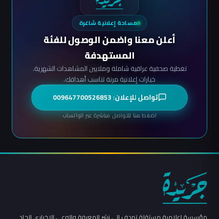
مساحة إعلانية شاغرة
أعلن معنا واضمن الوصول للفئة
المستهدفة
تغطية صحفية عراقية شاملة وملايين المشاهدات الشهرية.
خيارات إعلانية مرنة تناسب أهدافك.
تواصل للإعلان: 009647700526853
اضغط هنا للتواصل مباشرة عبر الواتساب
مؤسسة إعلامية مستقلة تهدف إلى نشر المعرفة والوعي الإخباري الجاد