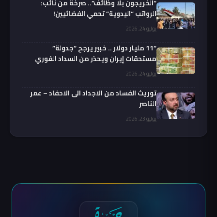
“الخريجون بلا وظائف”.. صرخة من نائب:
الرواتب “اليدوية” تحمي الفضائيين!
يوليو 24, 2026
“11 مليار دولار .. خبير يرجح “جدولة”
مستحقات إيران ويحذر من السداد الفوري
يوليو 24, 2026
توريث الفساد من الاجداد الى الاحفاد – عمر
الناصر
يوليو 23, 2026