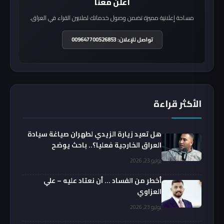
أعلن معنا
مساحة إعلانية مميزة تضمن وصول خدماتك لملايين القراء في العراق.
تواصل للإعلان: 009647700526853
الأكثر قراءة
هل تعيد زيارة الزيدي لطهران صياغة سيادة
العراق الخارجية فعليا؟.. باحث يوضح
يوليو 23, 2026
أخطر من الفساد … أن نعتاد عليه – علي
العزاوي
يوليو 23, 2026