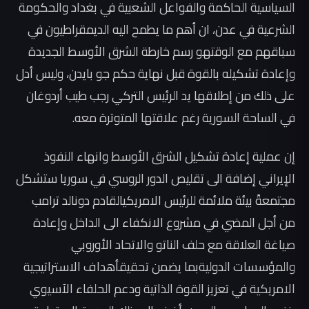
السياسية الحاكمة والفواعل الشعبية في بغداد والحكومة
الشرعية في عدن، ان أهم ما يطمح اليه الديمقراطيون في
سباقهم مع الوقتهو رسم خارطة الشرق الأوسط الجديدة
وإعادة تشكيله بالقوة قبل نهاية حكم جو بايدن، وليس أدل
على ذلك من إطلاقها يد الرئيس التركي رجب طيب أردوغان
في الساحة السورية رغم علاقتها المتوترة معه.
إن عملية إعادة تشكيل الشرق الأوسط وانهاء النفوذ
الإيراني إضافة الى تقليص الدور الروسي في سوريا ستشكل
مجتمعةً بيئة ملائمة للرئيس الامريكيالقادم دونالد ترامب
من أجل المضي في مشروع الانكفاء الى الداخل وإعادة
صياغة العلاقة مع حلف الناتو والاتحاد الأوروبي
والمؤسسات الدوليةبما يضمن تحقيقأهداف الاستراتيجية
الامريكية في تعزيز القوة الذاتية ودعم الحلفاء الآسيوي