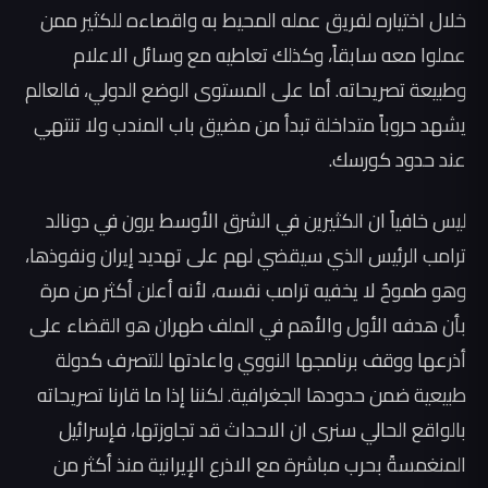
خلال اختياره لفريق عمله المحيط به واقصاءه للكثير ممن
عملوا معه سابقاً، وكذلك تعاطيه مع وسائل الاعلام
وطبيعة تصريحاته. أما على المستوى الوضع الدولي، فالعالم
يشهد حروباً متداخلة تبدأ من مضيق باب المندب ولا تنتهي
عند حدود كورسك.
ليس خافياً ان الكثيرين في الشرق الأوسط يرون في دونالد
ترامب الرئيس الذي سيقضي لهم على تهديد إيران ونفوذها،
وهو طموحٌ لا يخفيه ترامب نفسه، لأنه أعلن أكثر من مرة
بأن هدفه الأول والأهم في الملف طهران هو القضاء على
أذرعها ووقف برنامجها النووي واعادتها للتصرف كدولة
طبيعية ضمن حدودها الجغرافية. لكننا إذا ما قارنا تصريحاته
بالواقع الحالي سنرى ان الاحداث قد تجاوزتها، فإسرائيل
المنغمسةً بحرب مباشرة مع الاذرع الإيرانية منذ أكثر من