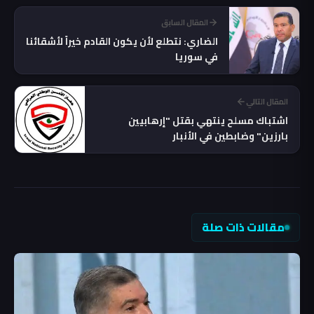
المقال السابق
الضاري: نتطلع لأن يكون القادم خيراً لأشقائنا
في سوريا
المقال التالي
اشتباك مسلح ينتهي بقتل "إرهابيين
بارزين" وضابطين في الأنبار
مقالات ذات صلة