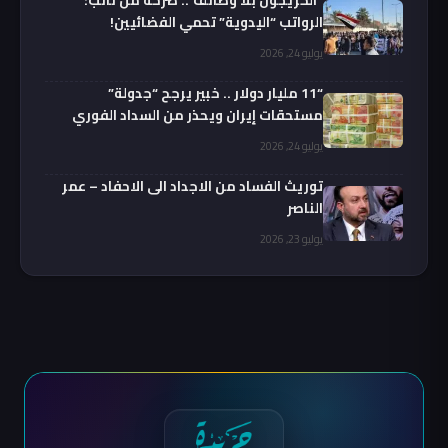
“الخريجون بلا وظائف”.. صرخة من نائب:
الرواتب “اليدوية” تحمي الفضائيين!
يوليو 24, 2026
“11 مليار دولار .. خبير يرجح “جدولة”
مستحقات إيران ويحذر من السداد الفوري
يوليو 24, 2026
توريث الفساد من الاجداد الى الاحفاد – عمر
الناصر
يوليو 23, 2026