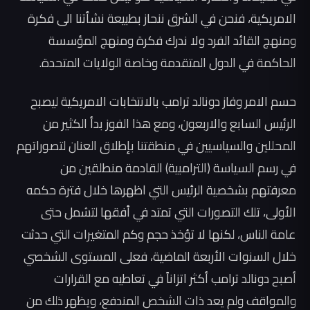
الامريكية، فنحن في الشرق ننحاز بطبيعة نشأتنا الى فكرة
ومنهج القائد الفرد ولا ندرك فكرة ومنهج المؤسسة
الحاكمة في الدول المتقدمة وخاصة الولايات المتحدة.
حسم الامر وفاز دونالد ترامب بالانتخابات الامريكية ليصبح
الرئيس السابع والاربعون، ومع هذا الفوز بدأ الكثير من
المحللين والسياسيين في منطقتنا بإطلاق العنان لتصوراتهم
في رسم السياسة (الترامبية) القادمة منطلقين من
معرفتهم بشخصية الرئيس التي اظهرها خلال فترة حكمه
الأولى، تلك التصورات التي تمتد في أفقها لتشمل حتى
عامة الناس، لكنها لا تؤخذ حجم وكم المتغيرات التي حدثت
خلال السنوات الأربعة الماضية، فعلى المستوى الشخصي
أصبح دونالد ترامب أكثر اتزاناً في تعاطيه مع القرارات
والمواقف ولم يعد ذات الشخص المندفع، ويظهر ذلك من