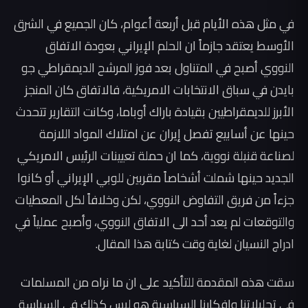
في مثل هذه الأيام قبل أربعة أعوام، كان الجميع في الشرق
الأوسط يعتقد جازماً ان الحلم الإيراني بعودة الاتفاق
النووي أصبح في المتناول بعد فوز المرشح الديمقراطي جو
بايدن في سباق الانتخابات الامريكية، فالاتفاق كان المنجز
الأبرز للديمقراطيين بقيادة باراك أوباما، وكانت التقارير تتحدث
حينها عن أسابيع تفصل إيران عن امتلاك المواد اللازمة
لصناعة قنبلة نووية، كما ان حملة تعيينات الرئيس الامريكي
الجديد حينها شملت أشخاصاً مقربين للوبي الإيراني أو كانوا
جزءاً من فريق التفاوض النووي، لكن وخلافاً لكل المعطيات
والتوقعات لم يعد أحد الى الاتفاق النووي، وأصبح عملياً في
ادراج النسيان لغاية وقت كتابة هذا المقال.
سقت هذه المقدمة للتأكيد على ان ما نراه من المسلمات
في تحليلاتنا وافكارنا السياسية هو ليس كذلك في السياسة