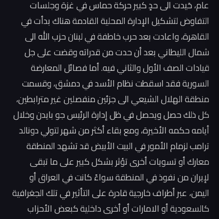
عام، حَيدت الى حدٍ كبير حركة حماس في غزة وجلسات
التفاوض لتشكيل الإدارة المحلية القادمة هناك بدأت في
القاهرة، واعادت بعد حرب خاطفة في لبنان حزب الله الى
شمال الليطاني بعد أن حدت من قدراته وقضت على جل
قيادات الصف الأول والثاني فيه. أما فصائل المعارضة
السورية فقد اسقطت نظام الأسد في دمشق، وقسمت
منطقة الهلال الشيعي الى جزئين منفصلين غير مترابطين،
كل ذلك حصل ويحصل في ظل إدارة الرئيس جو بايدن وخلال
أيامه حكمه الأخيرة، ومع بقاء أكثر من شهر لتولي دونالد
ترامب لزمام الأمور في البيت الأبيض قد تشهد المنطقة
معارك أو تسويات أخرى تؤثر بشكل كبير على ما تبقى
لإيران من نفوذ في المنطقة سواءً كانت في العراق أو
اليمن، عبر أطراف خارجية قادرة على التأثير في تلك الجغرافية
كالسعودية أو الامارات أو أخرى داخلية كبعض الأحزاب