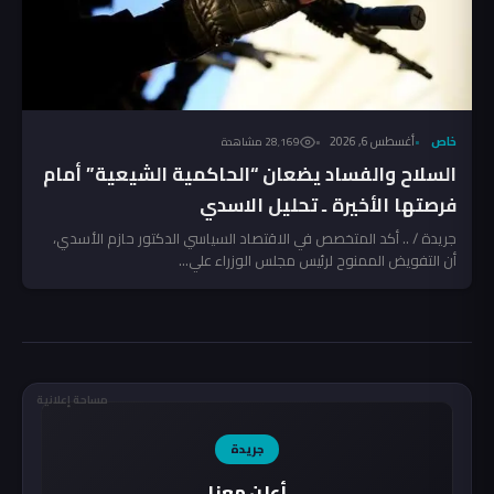
خاص
أغسطس 6, 2026
28٬169 مشاهدة
السلاح والفساد يضعان “الحاكمية الشيعية” أمام
فرصتها الأخيرة ـ تحليل الاسدي
جريدة / .. أكد المتخصص في الاقتصاد السياسي الدكتور حازم الأسدي،
أن التفويض الممنوح لرئيس مجلس الوزراء علي...
مساحة إعلانية
جريدة
أعلن معنا