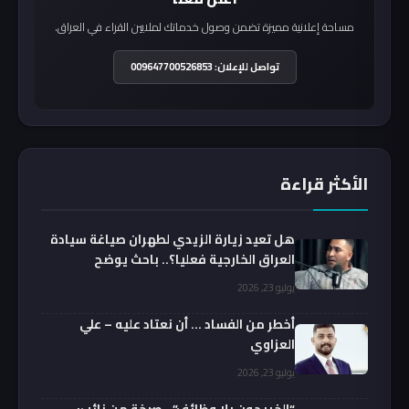
مساحة إعلانية مميزة تضمن وصول خدماتك لملايين القراء في العراق.
تواصل للإعلان: 009647700526853
الأكثر قراءة
هل تعيد زيارة الزيدي لطهران صياغة سيادة
العراق الخارجية فعليا؟.. باحث يوضح
يوليو 23, 2026
أخطر من الفساد … أن نعتاد عليه – علي
العزاوي
يوليو 23, 2026