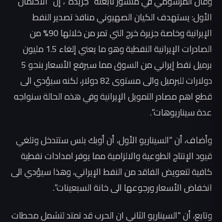
وقال المرسومي في منشور تابعته ”جريدة“، إن “الاحتمال
الأول: يستهدف الكيان الصهيوني منافذ تصدير النفط
الإيرانية وخاصة جزيرة خرج التي تمر من خلالها 90% من
الصادرات الإيرانية النفطية وهو ما يعني إلغاء 1.5 مليون
برميل نفط إيراني من السوق مما سيرفع الأسعار بنحو 5
دولارات للبرميل والى مستوى 82 دولار، لكنه سيؤدي الى
قطع اهم مصادر التمويل الإيرانية وفي هذه الحالة سنواجه
عدة سيناريوهات”.
وأضاف، أن “السيناريو الأول، أن أوبك بلس ستتدخل وتلغي
قيود الإنتاج الطوعية والالزامية مما يوفر امدادات نفطية
كافية لتعويض الفاقد من النفط الإيراني، وهذا سيؤدي الى
انخفاض الأسعار ورجوعها الى خانة السبعينات”.
وتابع، أن “السيناريو الثاني ان الحرب قد تمتد لتشمل محطات