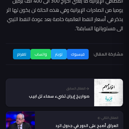
المصافي الإيرانية ما يعني اخراج 300 الى 400 الف برميل
يوميا من الصادرات الإيرانية وفي هذه الحالة لن يكون لها اثر
يذكر في أسعار النفط العالمية خاصة بعد عودة النفط الليبي
الى مستوياتها السابقة”.
مشاركة المقال:
فيسبوك
تويتر
واتساب
تلغرام
المقال السابق
صواريخ إيران تضيء سماء تل ابيب
المقال التالي
العراق أصبح على الدور في جدول الرد