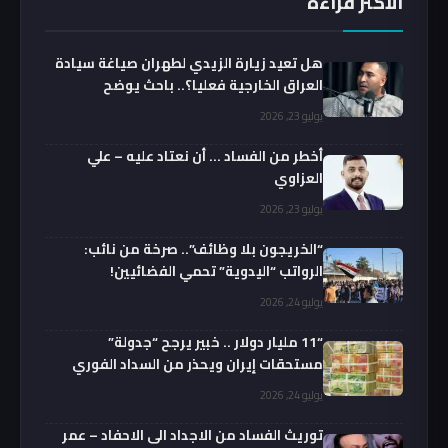
الأكثر قراءة
هل تعيد زيارة الزيدي لطهران صياغة سيادة
العراق الخارجية فعليا؟.. باحث يوضح
يوليو 23, 2026
أخطر من الفساد … أن نعتاد عليه – علي
العزاوي
يوليو 23, 2026
“الخريجون بلا وظائف”.. صرخة من نائب:
الرواتب “اليدوية” تحمي الفضائيين!
يوليو 24, 2026
“11 مليار دولار .. خبير يرجح “جدولة”
مستحقات إيران ويحذر من السداد الفوري
يوليو 24, 2026
توريث الفساد من الاجداد الى الاحفاد – عمر