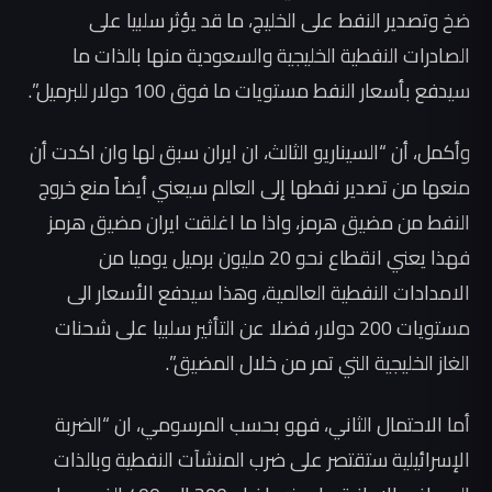
ضخ وتصدير النفط على الخليج، ما قد يؤثر سلبيا على
الصادرات النفطية الخليجية والسعودية منها بالذات ما
سيدفع بأسعار النفط مستويات ما فوق 100 دولار للبرميل”.
وأكمل، أن “السيناريو الثالث، ان ايران سبق لها وان اكدت أن
منعها من تصدير نفطها إلى العالم سيعني أيضاً منع خروج
النفط من مضيق هرمز، واذا ما اغلقت ايران مضيق هرمز
فهذا يعني انقطاع نحو 20 مليون برميل يوميا من
الامدادات النفطية العالمية، وهذا سيدفع الأسعار الى
مستويات 200 دولار، فضلا عن التأثير سلبيا على شحنات
الغاز الخليجية التي تمر من خلال المضيق”.
أما الاحتمال الثاني، فهو بحسب المرسومي، ان “الضربة
الإسرائيلية ستقتصر على ضرب المنشآت النفطية وبالذات