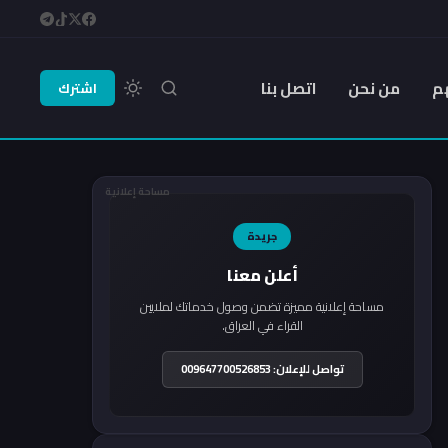
م
من نحن
اتصل بنا
اشترك
مساحة إعلانية
جريدة
أعلن معنا
مساحة إعلانية مميزة تضمن وصول خدماتك لملايين
القراء في العراق.
تواصل للإعلان: 009647700526853