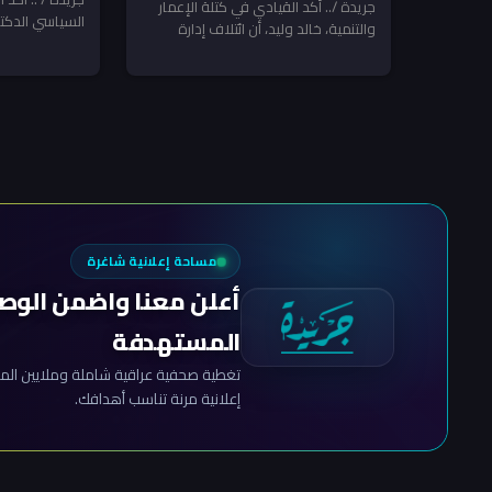
السلاح بعد أيلول.. ومكافحة
جريدة /.. أكد القيادي في كتلة الإعمار
السياسي الدكتو
الاسدي
والتنمية، خالد وليد، أن ائتلاف إدارة
الإرهاب تنتظر المخالفين!
التفويض الممن
الدولة منح رئيس مجلس الوزراء...
علي...
مساحة إعلانية شاغرة
أعلن معنا واضمن الوص
المستهدفة
تغطية صحفية عراقية شاملة وملايين المش
إعلانية مرنة تناسب أهدافك.