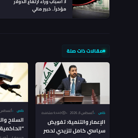
3 أسباب وراء ارتفاع الدولار
مؤخراً.. خبير مالي
مقالات ذات صلة
خاص
أغسطس 6, 026
خاص
أغسطس 6, 2026
9٬440 مشاهدة
السلاح وا
الإعمار والتنمية: تفويض
“الحاكمية 
سياسي كامل للزيدي لحصر
فرصتها الأ
جريدة / .. أكد