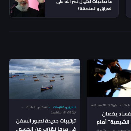
ما تداعيات اغتيال نصر الله على
العراق والمنطقة؟
2
18٬397 مشاهدة
تقارير و متابعات
أغسطس 6, 2026
لفساد يضعان
15٬133 مشاهدة
ترتيبات جديدة لعبور السفن
الشيعية” أمام
في هرمز تقترب من الحسم..
خيرة ـ تحليل
 المتخصص في الاقتصاد