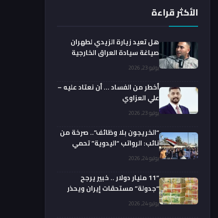
الأكثر قراءة
هل تعيد زيارة الزيدي لطهران
صياغة سيادة العراق الخارجية
فعليا؟.. باحث يوضح
يوليو 23, 2026
أخطر من الفساد … أن نعتاد عليه –
علي العزاوي
يوليو 23, 2026
“الخريجون بلا وظائف”.. صرخة من
نائب: الرواتب “اليدوية” تحمي
الفضائيين!
يوليو 24, 2026
“11 مليار دولار .. خبير يرجح
“جدولة” مستحقات إيران ويحذر
من السداد الفوري
يوليو 24, 2026