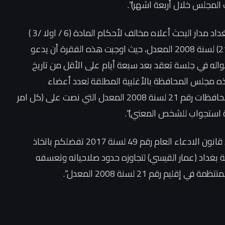
 المجلس خلال أربعة اشهر)”.
وأضاف، “حيث ان قرار السيد رئيس مجلس محافظة بغداد مدار البحث أعلاه مخالف لأحكام المادة (6 / اولا /3 )
من قانون المحافظات غير المنتظمة في إقليم رقم (21) لسنة 2008 المعدل، حيث اوجبت هذه الفقرة أن يدعو
اله في جلسة تعقد بعد سبعة أيام على الأقل من تاريخ
ذه مجلس المحافظة بالأغلبية المطلقة لعدد أعضاء
المجلس، كما خالف احكام المادة (51) من قانون المحافظات رقم 21 لسنة 2008 المعدل التي نصت على (كل امر
ة استجواب للشخص المعني)”.
وتابع، “وعملاً بأحكام المادة (2 / ثانيا) و(7 / اولا) من قانون الادعاء العام رقم 49 لسنة 2017 تفضلكم باتخاذ
بغداد (عمار القيسي) لتجاوزه حدود صلاحياته وتعسفه
 رقم 21 لسنة 2008 المعدل”.