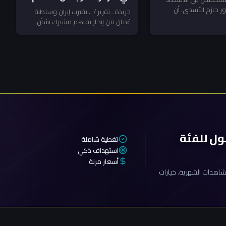
وإيران تربط التنفيذ بقرار
ر حازم الأسدي، أن
جريدة ـ تقرير / .. تقترب إيران وسلطنة
وح لرئيس مجلس الوزراء
عُمان من إنجاز تفاهم مشترك بشأن
جديد والتزام أميركي
ترتيبات جديدة لعبور السفن...
ول للفئة
تغطية شاملة
استهداف ذكي
أسعار مرنة
اهدات الشهرية. خيارات