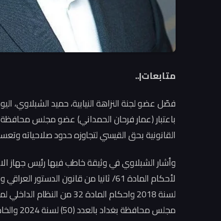
متابعات|..
فصّل عضو لجنة النزاهة النيابية، حميد الشبلاوي، ا
باعتبار (عمار فرحان الحمداني) عضو مجلس محافظة بغد
القانونية بحق القيسي لتجاوزه حدود صلاحياته وتعس
وأشار الشبلاوي في وثيقة خاطب فيها رئيس جهاز الاد
مجلس محافظ