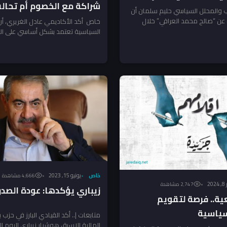
شراكة مع الخصوم أم تحال
روس
ب والمحلل السياسي حليم سلمان أن
جديدة؟
 عن “صالح محمد العراقي” خلال
خاص أكد الأكاديمي عادل الغريري، أن 
اة...
السياسية تعتمد بشكل أساسي على ال
وتحقيق الأهداف، ما يجعل كل...
خاص
يونيو 15, 2023
4٬666 مشاهدة
2
2٬747 مشاهدة
زيباري يؤكدها: عودة الصدر
ية.. فرصة لتقويم
سياسية
متابعات |.. أكد القيادي البارز في حزب ب
المالية الاسبق هوشيار زيباري اليوم ا