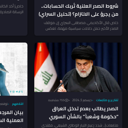
سياسي مد
شروط الصدر العلنية تُربك الحسابات..
خاص| أكد الكات
الرسالة الصادرة
من يجرؤ على الالتزام؟ (تحليل السراي)
اجتماع الحنانة، أد
خاص قال الأكاديمي مصطفى السراي إن موقف
الصدر الأخير حمل دلالات سياسية مهمة، تعكس
رؤية واضحة للمرحلة المقبلة...
تقارير و متابعات
ديسمبر 5, 2024
755 مشاهدة
اقلامهم
نوفمبر 8, 024
الصدر يطالب بعدم تدخل العراق
بيان المرجع
“حكومة وشعباً” بالشأن السوري
العملية ال
متابعات|.. شدد زعيم التيار الوطني الشيعي، مقتدى