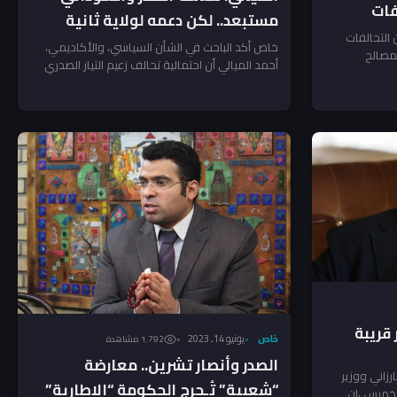
فات
مستبعد.. لكن دعمه لولاية ثانية
التحالفات
ممكن
خاص أكد الباحث في الشأن السياسي، والأكاديمي،
مصالح
أحمد الميالي أن احتمالية تحالف زعيم التيار الصدري
مقتدى الصدر مع...
 قريبة
خاص
يونيو 14, 2023
1٬792 مشاهدة
الصدر وأنصار تشرين.. معارضة
ارزاني ووزير
“شعبية” تُـحرج الحكومة “الإطارية”
لخميس ،ان