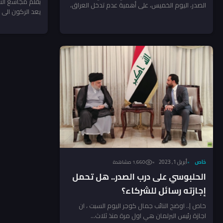
بقلم مجاشع التمي
الصدر، اليوم الخميس، على أهمية عدم تدخل العراق،
يعد الركون الى ا
حكومةً وشعباً أو...
في...
خاص
أبريل 1, 2023
1٬660 مشاهدة
الحلبوسي على درب الصدر.. هل تحمل
إجازته رسائل للشركاء؟
خاص |.. اوضح النائب جمال كوجر اليوم السبت ، ان
اجازة رئيس البرلمان هي اول مرة منذ ثلاث...