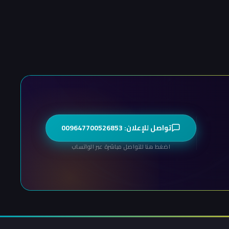
تواصل للإعلان: 009647700526853
اضغط هنا للتواصل مباشرة عبر الواتساب