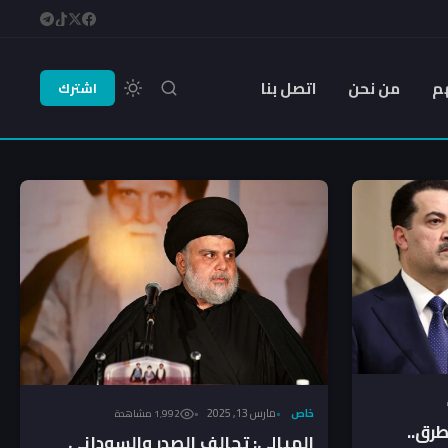
م
من نحن
اتصل بنا
اشترك
خاص
مارس 13, 2025
1٬992 مشاهدة
طرق..
الميالي: تحالف الصدر والسوداني