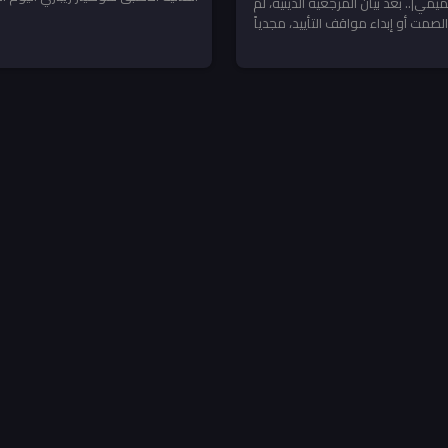
مي|.. ‏بعد بيان المرجعية الدينية، لم
عودة مقتدى...
لصمت أو إبداء مواقف التأييد، مجدياً