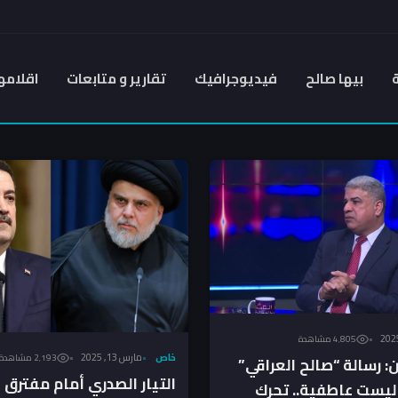
بيها صالح
فيديوجرافيك
تقارير و متابعات
اقلامه
4٬805 مشاهدة
خاص
مارس 13, 2025
2٬193 مشاهدة
 رسالة “صالح العراقي”
التيار الصدري أمام مفترق 
 ليست عاطفية.. تحرك