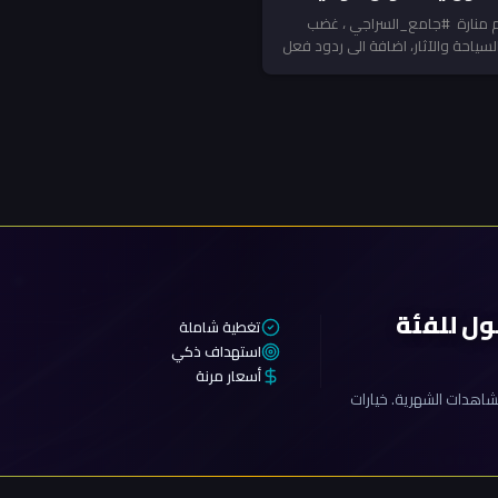
دم منارة #جامع_السراجي ، غضب
السياحة والآثار، اضافة الى ردود فعل
ول للفئة
تغطية شاملة
استهداف ذكي
أسعار مرنة
اهدات الشهرية. خيارات