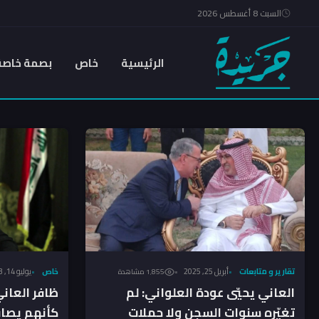
السبت 8 أغسطس 2026
الرئيسية
خاص
بصمة خاصة
خاص
يوليو 14, 2023
تقارير و متابعات
أبريل 25, 2025
1٬855 مشاهدة
ظافر العان
العاني يحيّي عودة العلواني: لم
كأنهم يصاف
تغيّره سنوات السجن ولا حملات