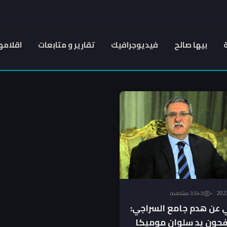
بيها صالح
فيديوجرافيك
تقارير و متابعات
اقلامه
3٬542 مشاهدة
ي عن هدم جامع السراجي:
حون يد سلوان موميكا