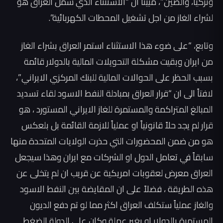
وتركيا، والصين”، مبينا ان “الاستثناء الذي شمل العراق هو
لشراء الغاز من اجل تشغيل المحطات الكهربائية”.
وتابع، “على ضوء هذا الاستثناء استمر العراق بشراء الغاز
من ايران وبقيت مشكلة التحويلات المالية بالدولار قائمة
بسبب الحظر على الحوالات المالية للبنك المركزي الايراني”،
لافتاً الى ان “قرار العراق بمبادلة النفط الاسود لقاء تسديد
المبالغ المتراكمة والمستمرة للغاز الايراني المستورد ، هو
قرار لم يجد حلاً قانونياً او عملياً للازمة القائمة بل بلعكس
هو من ضمن المحضورات التي حذرت الولايات المتحدة منها
سابقاً في تعامل الدول او الشركات مع ايران وهذا سيجعل
العراق معرض لعقوبات امريكية عن قريب ان لم يتخلى عن
هذه الطريقة ، فضلاً على ان المقايضة بين النفط الاسود
والغاز عملياً ستكلف العراق اكثر مما لو تم دفع الديون
المستمرة بالدولار او بغير عملة وكان على الدولة الضغط