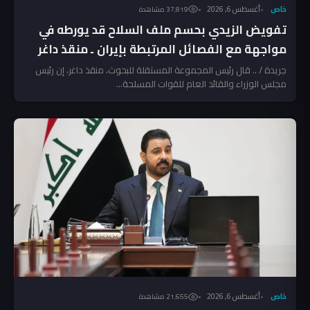
خاص
أغسطس 6, 2026
37٬819 مشاهدة
تفويض الزيدي بحسم ملف السلاح قد يورطه في
مواجهة مع الفصائل المرتبطة بإيران ـ منقذ داغر
جريدة / .. قال رئيس المجموعة المستقلة للبحوث، منقذ داغر، إن رئيس
مجلس الوزراء والقائد العام للقوات المسلحة...
خاص
أغسطس 6, 2026
21٬655 مشاهدة