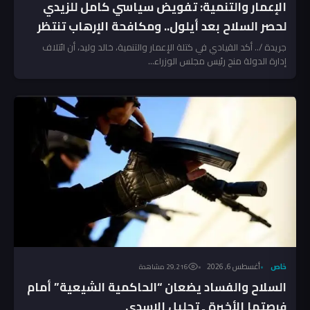
الإعمار والتنمية: تفويض سياسي كامل للزيدي
لحصر السلاح بعد أيلول.. ومكافحة الإرهاب تنتظر
المخالفين!
جريدة /.. أكد القيادي في كتلة الإعمار والتنمية، خالد وليد، أن ائتلاف
إدارة الدولة منح رئيس مجلس الوزراء...
خاص
أغسطس 6, 2026
29٬216 مشاهدة
السلاح والفساد يضعان “الحاكمية الشيعية” أمام
فرصتها الأخيرة ـ تحليل الاسدي