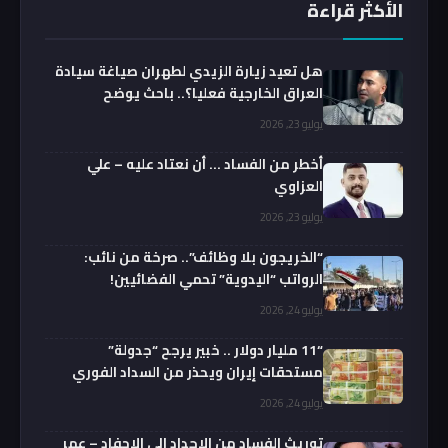
الأكثر قراءة
هل تعيد زيارة الزيدي لطهران صياغة سيادة
العراق الخارجية فعليا؟.. باحث يوضح
يوليو 23, 2026
أخطر من الفساد … أن نعتاد عليه – علي
العزاوي
يوليو 23, 2026
“الخريجون بلا وظائف”.. صرخة من نائب:
الرواتب “اليدوية” تحمي الفضائيين!
يوليو 24, 2026
“11 مليار دولار .. خبير يرجح “جدولة”
مستحقات إيران ويحذر من السداد الفوري
يوليو 24, 2026
توريث الفساد من الاجداد الى الاحفاد – عمر