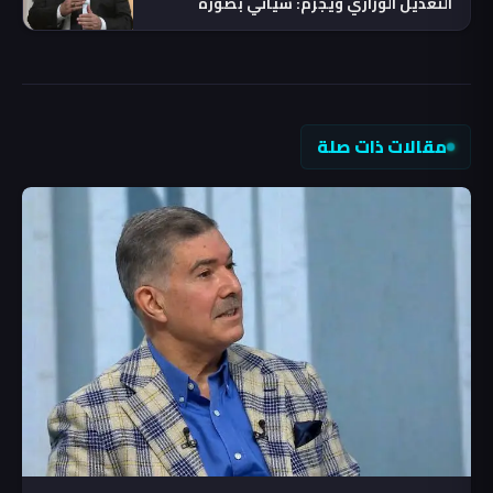
التعديل الوزاري ويُجزم: سيأتي بصورة
تدريجية
مقالات ذات صلة