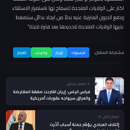
اكثر على الولايات المتحدة للسماح لها باستمرار الاستثناء
ودفع الديون المترتبة عليه بدلاً من ايجاد بدائل ستضغط
عليها الولايات المتحدة لتحديدها بعد فترة قليلة”
مشاركة المقال:
فيسبوك
تويتر
واتساب
تلغرام
المقال السابق
فراس الياس: إيران اقترحت صفقة المقايضة
والعراق سيواجه عقوبات أمريكية
المقال التالي
إئتلاف العبادي يؤشر جملة أسباب أخّرت