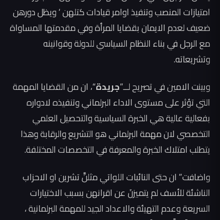
امتيازات المنصب وتنفيذ اوامر قيادات كتلهن ‘ ويظل دورهن
ضعيف لعدم الايمان بقضايا المرأة وفي مقدمتها المساواة
مع الرجل في بناء النظام السياسي للدولة وقوانينه
وتشريعاته.
وبينت الامين في تصريح لــ”
جريدة
“، ان من القضايا المهمة
التي تؤثر على مستوى الاداء البرلماني وتنفيذه لادواره
بفعالية عالية هي الخبرة السياسية والتحصيل العلمي
التخصصي لان مهمة البرلماني هو التشريع والرقابة وهذا
يتطلب امتلاك الخبرة والمعرفة في التخصصات المختلفة.
واضافت” ان حتى النائبات اللواتي مثلنَّ تشرين او الاحزاب
الناشئة للأسف لم يتميزنَ عن اقرانهن بسبب الاختيارات
السريعة وعدم التهيئة والاعداد الجيد للمهمة البرلمانية ،