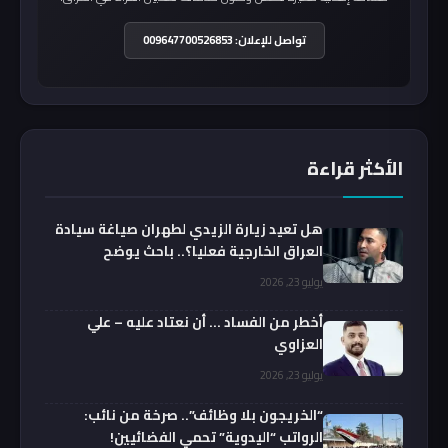
تواصل للإعلان: 009647700526853
الأكثر قراءة
هل تعيد زيارة الزيدي لطهران صياغة سيادة
العراق الخارجية فعليا؟.. باحث يوضح
يوليو 23, 2026
أخطر من الفساد … أن نعتاد عليه – علي
العزاوي
يوليو 23, 2026
“الخريجون بلا وظائف”.. صرخة من نائب:
الرواتب “اليدوية” تحمي الفضائيين!