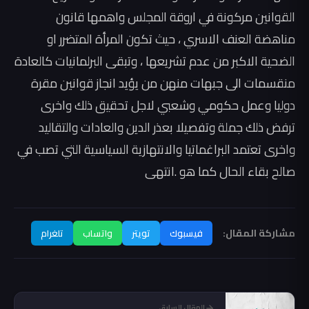
القوانين مركونة في اروقة المجلس واهمها قانون
مناهضة العنف الاسري ، حيث تكون المرأة المتضرر او
الضحية الاكبر من عدم تشريعها ، وتبقى البرلمانيات كالعادة
منقسمات الى جبهات منهن من يؤيد انجاز قوانين مقرة
دوليا وعمل حكومي وشعبي لاجل تحقيق ذلك واخرى
ترفض ذلك جملة وتفصيلا بعذر الدين والعادات والتقاليد
واخرى تعتمد البراغماتيا والانتهازية السياسية التي تصب في
صالح بقاء الحال كما هو .انتهى
مشاركة المقال:
فيسبوك
تويتر
واتساب
تلغرام
المقال السابق