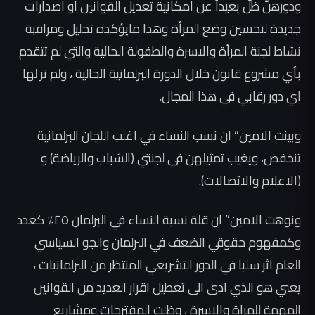
ودورهنَّ ظلَّ بعيداً عن امكانية تعديل القوانين او اصدارات
جديدة لتحسين وضع المرأة وهذا مايؤكده تحليل ومراقبة
نشاط لجنة المرأة والاسرة والطفولة الحالية والتي لم تتقدم
بأي مشروع قانون خلال الدورة البرلمانية الحالية ، ولم نر لها
اي دور رقابي في هذا المجال.
وبينت الامين” ان نسب النساء في اغلب اللجان البرلمانية
تنخفض، ويغيب تمثيلهن في لجنتي (الشباب والرياضة) و
(الاعلام والاتصالات).
ونوهت الامين” ان قلة نسبة النساء في البرلمان ٢٥٪؜ كعدد
وكمفهوم حقوقي الضعف في البرلمان والجو السياسي
العام اثر سلبا في الدور التشريعي المنتظر من البرلمانيات ،
يعني هو الذي ادى الى تعطيل اقرار العديد من القوانين
المهمة للمراة والاسرة ، وظلت المقترحات ومشاريع