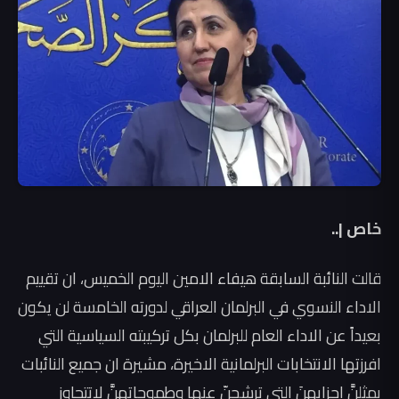
خاص |..
قالت النائبة السابقة هيفاء الامين اليوم الخميس، ان تقييم
الاداء النسوي في البرلمان العراقي لدورته الخامسة لن يكون
بعيداً عن الاداء العام للبرلمان بكل تركيبته السياسية التي
افرزتها الانتخابات البرلمانية الاخيرة، مشيرة ان جميع النائبات
يمثلنَّ احزابهنَ التي ترشحنّ عنها وطموحاتهنَّ لاتتجاوز