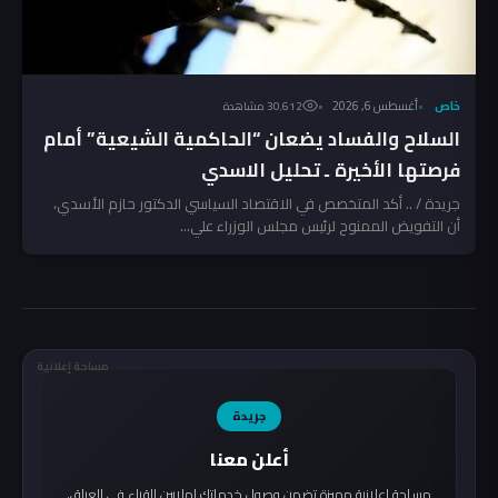
خاص
أغسطس 6, 2026
30٬612 مشاهدة
السلاح والفساد يضعان “الحاكمية الشيعية” أمام
فرصتها الأخيرة ـ تحليل الاسدي
جريدة / .. أكد المتخصص في الاقتصاد السياسي الدكتور حازم الأسدي،
أن التفويض الممنوح لرئيس مجلس الوزراء علي...
مساحة إعلانية
جريدة
أعلن معنا
مساحة إعلانية مميزة تضمن وصول خدماتك لملايين القراء في العراق.