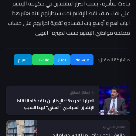
جاءت متأخرة ، بسبب اصرار المتنفذين في حكومة الإقليم
على بقاء ملف نفط الإقليم تحت سيطرتهم لانه يعتبر هذا
الباب اهم و أوسع باب للفساد و تقوية احزابهم على حساب
مصلحة مواطني الإقليم حسب تعبيره ’ انتهى
مشاركة المقال:
فيسبوك
تويتر
واتساب
تلغرام
المقال السابق
العرار لـ"جريدة": الإطار لن ينفذ كافة نقاط
الإتفاق السياسي "السني" لهذا السبب
المقال التالي
حقوقي لـ"جريدة": لدينا 28 سجن إصلاحي