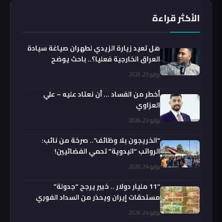
الأكثر قراءة
هل تعيد زيارة الزيدي لطهران صياغة سيادة
العراق الخارجية فعليا؟.. باحث يوضح
يوليو 23, 2026
أخطر من الفساد … أن نعتاد عليه – علي
العزاوي
يوليو 23, 2026
“الخريجون بلا وظائف”.. صرخة من نائب:
الرواتب “اليدوية” تحمي الفضائيين!
يوليو 24, 2026
“11 مليار دولار .. خبير يرجح “جدولة”
مستحقات إيران ويحذر من السداد الفوري
يوليو 24, 2026