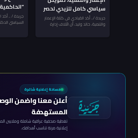
الإعمار والتنمية: تفويض
“الحاكمية 
سياسي كامل للزيدي لحصر
فرصتها الأ
جريدة / .. أكد
السلاح بعد أيلول.. ومكافحة
جريدة /.. أكد القيادي في كتلة الإعمار
السياسي الدكتو
الاسدي
والتنمية، خالد وليد، أن ائتلاف إدارة
الإرهاب تنتظر المخالفين!
التفويض الممن
الدولة منح رئيس مجلس الوزراء...
علي...
مساحة إعلانية شاغرة
أعلن معنا واضمن الوص
المستهدفة
تغطية صحفية عراقية شاملة وملايين المش
إعلانية مرنة تناسب أهدافك.