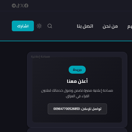
م
من نحن
اتصل بنا
اشترك
مساحة إعلانية
جريدة
أعلن معنا
مساحة إعلانية مميزة تضمن وصول خدماتك لملايين
القراء في العراق.
تواصل للإعلان: 009647700526853