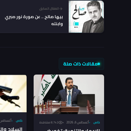
المقال السابق
بيها صالح .. عن صورة نور صبري
وابنته
مقالات ذات صلة
خاص
أغسطس 6, 026
خاص
أغسطس 6, 2026
8٬742 مشاهدة
السلاح وا