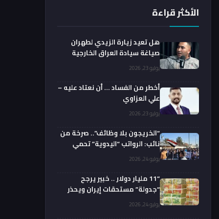
الأكثر قراءة
هل تعيد زيارة الزيدي لطهران
صياغة سيادة العراق الخارجية
فعليا؟.. باحث يوضح
يوليو 23, 2026
أخطر من الفساد … أن نعتاد عليه –
علي العزاوي
يوليو 23, 2026
“الخريجون بلا وظائف”.. صرخة من
نائب: الرواتب “اليدوية” تحمي
الفضائيين!
يوليو 24, 2026
“11 مليار دولار .. خبير يرجح
“جدولة” مستحقات إيران ويحذر
من السداد الفوري
يوليو 24, 2026