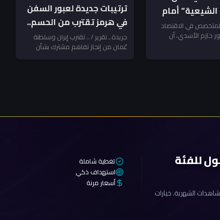
ترتيبات جديدة لعبور السفن
الشيعية” أمام
في هرمز تقترب من الحسم..
خيرة ـ تحليل
 المتخصص في الاقتصاد
وإيران تربط التنفيذ بقرار
ر حازم الأسدي، أن
جريدة ـ تقرير / .. تقترب إيران وسلطنة
وح لرئيس مجلس الوزراء
عُمان من إنجاز تفاهم مشترك بشأن
جديد والتزام أميركي
ترتيبات جديدة لعبور السفن...
ول للفئة
تغطية شاملة
استهداف ذكي
أسعار مرنة
اهدات الشهرية. خيارات