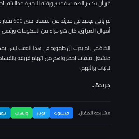
قرر أن يكسر الصمت، فخسر ورقته الاخيرة مطالبته باجر
أموال
العراق
، كان هو جزاء من الحكومات ورئيس ا
الكاظمي لم يدرك ان ظهوره في هذا الوقت ليس بمصل
منشغل ملفات اخطر واهم من اتهام فريقه بالفساد، 
لاثبات برائتهم.
جريدة ..
مشاركة المقال:
فيسبوك
تويتر
واتساب
تلغر