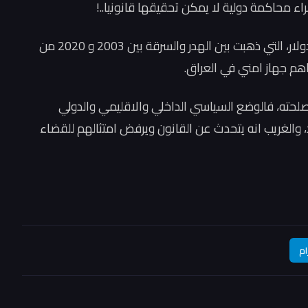
اء محاكمة دولية لا يمكن تحقيقها قانونيا..!
لم ياتي بجديد في حديثه عن الفساد، حتى 600 مليار دولار، التي ذهبت بين الهدر والسرقة بين 2003 و 2020 من
هم جهاز امني في العراق.
حته، فالوضع السياسي الداخلي والاقليمي والدولي
والغريب انه يتحدث عن القانون ويرفض امتثالهم للقضاء
ام