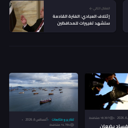
المقال التالي
إئتلاف العبادي: الفترة القادمة
ستشهد تغييرات للمحافظين
2
18٬397 مشاهدة
تقارير و متابعات
أغسطس 6, 2026
لفساد يضعان
14٬784 مشاهدة