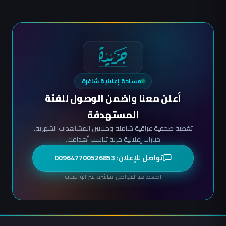
مساحة إعلانية شاغرة
أعلن معنا واضمن الوصول للفئة
المستهدفة
تغطية صحفية عراقية شاملة وملايين المشاهدات الشهرية.
خيارات إعلانية مرنة تناسب أهدافك.
تواصل للإعلان: 009647700526853
اضغط هنا للتواصل مباشرة عبر الواتساب