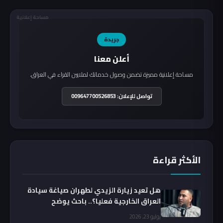
مساحة إعلانية
جريدة
أعلن معنا
مساحة إعلانية مميزة تضمن وصول خدماتك لملايين القراء في العراق.
تواصل للإعلان: 009647700526853
الأكثر قراءة
هل تعيد زيارة الزيدي لطهران صياغة سيادة
العراق الخارجية فعليا؟.. باحث يوضح
يوليو 23, 2026