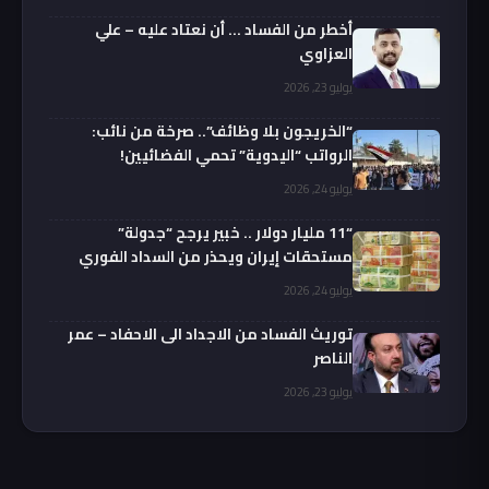
أخطر من الفساد … أن نعتاد عليه – علي
العزاوي
يوليو 23, 2026
“الخريجون بلا وظائف”.. صرخة من نائب:
الرواتب “اليدوية” تحمي الفضائيين!
يوليو 24, 2026
“11 مليار دولار .. خبير يرجح “جدولة”
مستحقات إيران ويحذر من السداد الفوري
يوليو 24, 2026
توريث الفساد من الاجداد الى الاحفاد – عمر
الناصر
يوليو 23, 2026