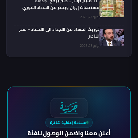
“11 مليار دولار .. خبير يرجح “جدولة”
مستحقات إيران ويحذر من السداد الفوري
يوليو 24, 2026
توريث الفساد من الاجداد الى الاحفاد – عمر
الناصر
يوليو 23, 2026
مساحة إعلانية شاغرة
أعلن معنا واضمن الوصول للفئة