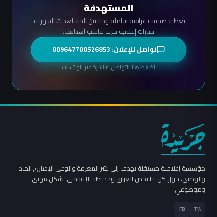
المستهدفة
تغطية صحفية عراقية شاملة وملايين المشاهدات الشهرية.
خيارات إعلانية مرنة تناسب أهدافك.
تواصل للإعلان: 009647700526853
اضغط هنا للتواصل مباشرة عبر الواتساب
مؤسسة إعلامية مستقلة تهدف إلى نشر المعرفة والوعي الإخباري الجاد
والوطني، حول كل ما يخص العراق ومحيطه الإقليمي، بشكل مهني
وموضوعي.
FB
TW