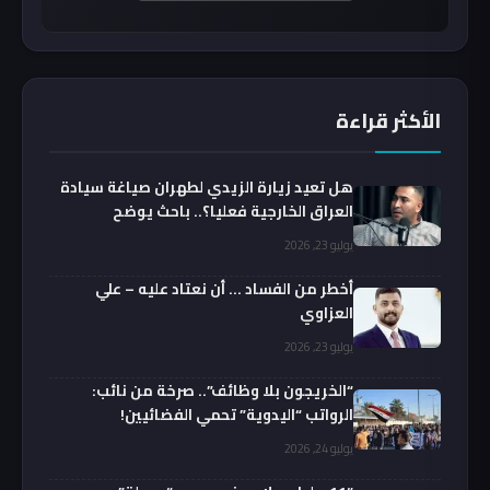
الأكثر قراءة
هل تعيد زيارة الزيدي لطهران صياغة سيادة
العراق الخارجية فعليا؟.. باحث يوضح
يوليو 23, 2026
أخطر من الفساد … أن نعتاد عليه – علي
العزاوي
يوليو 23, 2026
“الخريجون بلا وظائف”.. صرخة من نائب:
الرواتب “اليدوية” تحمي الفضائيين!
يوليو 24, 2026