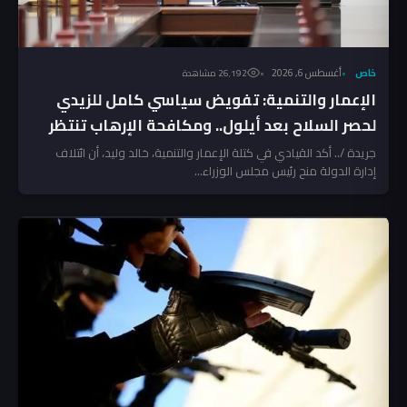
خاص
أغسطس 6, 2026
26٬192 مشاهدة
الإعمار والتنمية: تفويض سياسي كامل للزيدي
لحصر السلاح بعد أيلول.. ومكافحة الإرهاب تنتظر
المخالفين!
جريدة /.. أكد القيادي في كتلة الإعمار والتنمية، خالد وليد، أن ائتلاف
إدارة الدولة منح رئيس مجلس الوزراء...